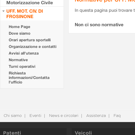
Motorizzazione Civile
In questa pagina puoi trovare t
UFF. MOT. CIV. DI
FROSINONE
Non ci sono normative
Home Page
Dove siamo
Orari apertura sportelli
Organizzazione e contatti
Avvisi all'utenza
Normative
Turni operativi
Richiesta
informazioni/Contatta
l'ufficio
Chi siamo
Eventi
News e circolari
Assistenza
Faq
Patenti
Veicoli