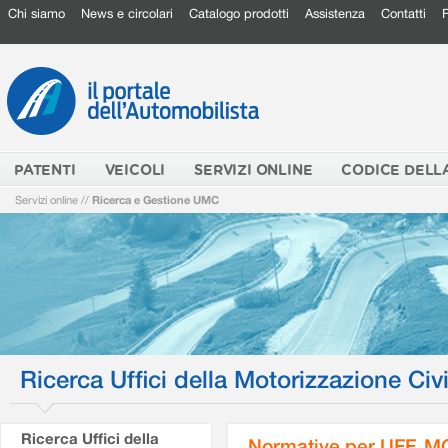
Chi siamo
News e circolari
Catalogo prodotti
Assistenza
Contatti
PATENTI
VEICOLI
SERVIZI ONLINE
CODICE DELL
Servizi online
//
Ricerca e Gestione UMC
Ricerca Uffici della Motorizzazione Civi
Ricerca Uffici della
Normative per UFF. M