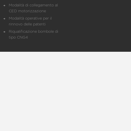
Modalità di collegamento al
CED motorizzazione
Modalità operative per il
rinnovo delle patenti
Riqualificazione bombole di
tipo CNG4