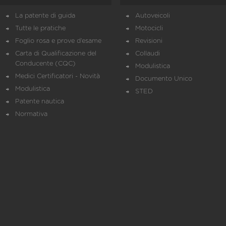
La patente di guida
Autoveicoli
Tutte le pratiche
Motocicli
Foglio rosa e prove d’esame
Revisioni
Carta di Qualificazione del
Collaudi
Conducente (CQC)
Modulistica
Medici Certificatori - Novità
Documento Unico
Modulistica
STED
Patente nautica
Normativa