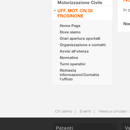
Motorizzazione Civile
In 
UFF. MOT. CIV. DI
FROSINONE
No
Home Page
Dove siamo
Orari apertura sportelli
Organizzazione e contatti
Avvisi all'utenza
Normative
Turni operativi
Richiesta
informazioni/Contatta
l'ufficio
Chi siamo
Eventi
News e circolari
Patenti
Ve