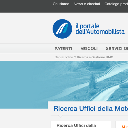
Chi siamo
News e circolari
Catalogo prod
PATENTI
VEICOLI
SERVIZI O
Servizi online
//
Ricerca e Gestione UMC
Ricerca Uffici della Mot
Ricerca Uffici della
No