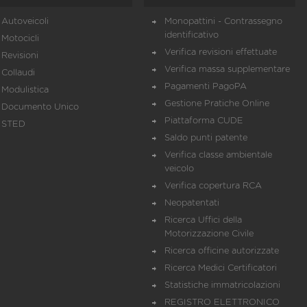
Autoveicoli
Monopattini - Contrassegno
identificativo
Motocicli
Verifica revisioni effettuate
Revisioni
Verifica massa supplementare
Collaudi
Pagamenti PagoPA
Modulistica
Gestione Pratiche Online
Documento Unico
Piattaforma CUDE
STED
Saldo punti patente
Verifica classe ambientale
veicolo
Verifica copertura RCA
Neopatentati
Ricerca Uffici della
Motorizzazione Civile
Ricerca officine autorizzate
Ricerca Medici Certificatori
Statistiche immatricolazioni
REGISTRO ELETTRONICO