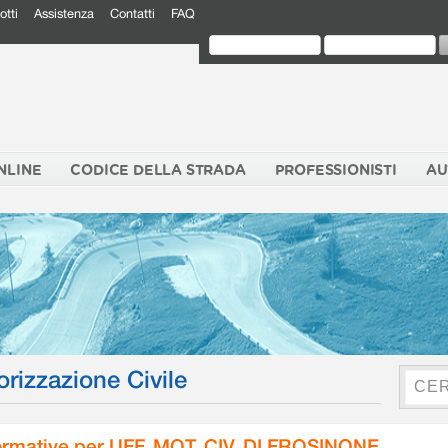
otti
Assistenza
Contatti
FAQ
NLINE
CODICE DELLA STRADA
PROFESSIONISTI
AU
orizzazione Civile
rmative per UFF. MOT. CIV. DI FROSINONE