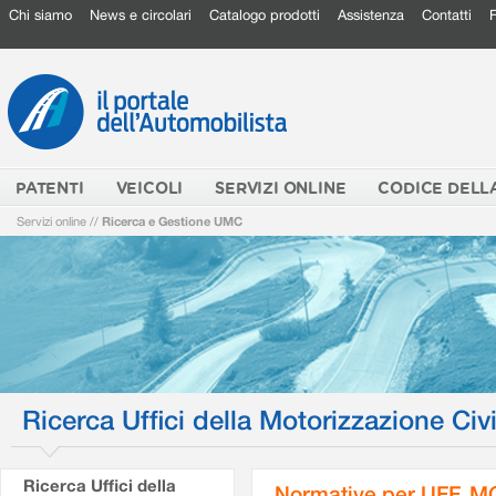
Chi siamo
News e circolari
Catalogo prodotti
Assistenza
Contatti
PATENTI
VEICOLI
SERVIZI ONLINE
CODICE DELL
Servizi online
//
Ricerca e Gestione UMC
Ricerca Uffici della Motorizzazione Civi
Ricerca Uffici della
Normative per UFF. M