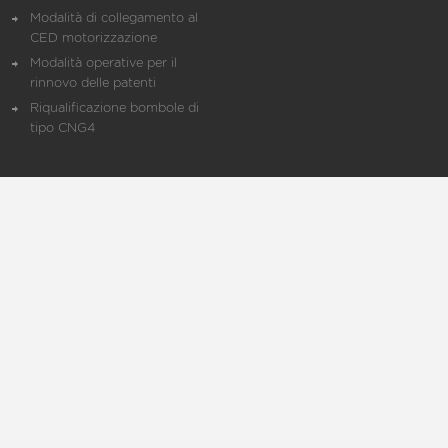
Modalità di collegamento al
CED motorizzazione
Modalità operative per il
rinnovo delle patenti
Riqualificazione bombole di
tipo CNG4