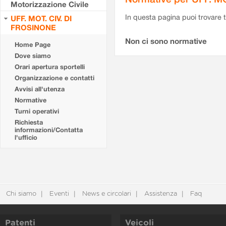
Motorizzazione Civile
In questa pagina puoi trovare t
UFF. MOT. CIV. DI
FROSINONE
Non ci sono normative
Home Page
Dove siamo
Orari apertura sportelli
Organizzazione e contatti
Avvisi all'utenza
Normative
Turni operativi
Richiesta
informazioni/Contatta
l'ufficio
Chi siamo
Eventi
News e circolari
Assistenza
Faq
Patenti
Veicoli