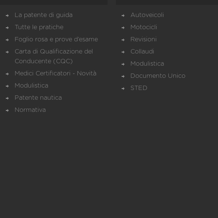
La patente di guida
Autoveicoli
Tutte le pratiche
Motocicli
Foglio rosa e prove d’esame
Revisioni
Carta di Qualificazione del
Collaudi
Conducente (CQC)
Modulistica
Medici Certificatori - Novità
Documento Unico
Modulistica
STED
Patente nautica
Normativa