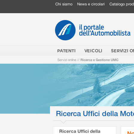
Chi siamo
News e circolari
Catalogo prod
PATENTI
VEICOLI
SERVIZI O
Servizi online
//
Ricerca e Gestione UMC
Ricerca Uffici della Mot
Ricerca Uffici della
No