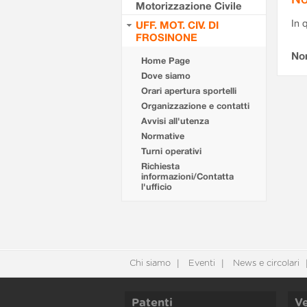
Motorizzazione Civile
In 
UFF. MOT. CIV. DI
FROSINONE
No
Home Page
Dove siamo
Orari apertura sportelli
Organizzazione e contatti
Avvisi all'utenza
Normative
Turni operativi
Richiesta
informazioni/Contatta
l'ufficio
Chi siamo
Eventi
News e circolari
Patenti
Ve