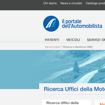
Chi siamo
News e circolari
Catalogo prod
PATENTI
VEICOLI
SERVIZI O
Servizi online
//
Ricerca e Gestione UMC
Ricerca Uffici della Mot
Ricerca Uffici della
No