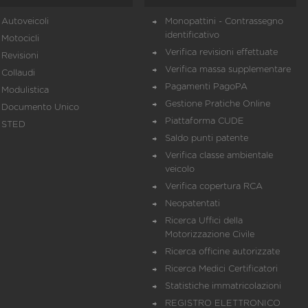
Autoveicoli
Monopattini - Contrassegno
identificativo
Motocicli
Verifica revisioni effettuate
Revisioni
Verifica massa supplementare
Collaudi
Pagamenti PagoPA
Modulistica
Gestione Pratiche Online
Documento Unico
Piattaforma CUDE
STED
Saldo punti patente
Verifica classe ambientale
veicolo
Verifica copertura RCA
Neopatentati
Ricerca Uffici della
Motorizzazione Civile
Ricerca officine autorizzate
Ricerca Medici Certificatori
Statistiche immatricolazioni
REGISTRO ELETTRONICO