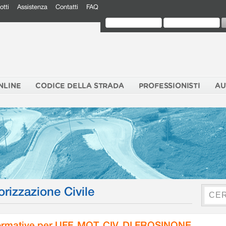
otti
Assistenza
Contatti
FAQ
NLINE
CODICE DELLA STRADA
PROFESSIONISTI
AU
orizzazione Civile
rmative per UFF. MOT. CIV. DI FROSINONE