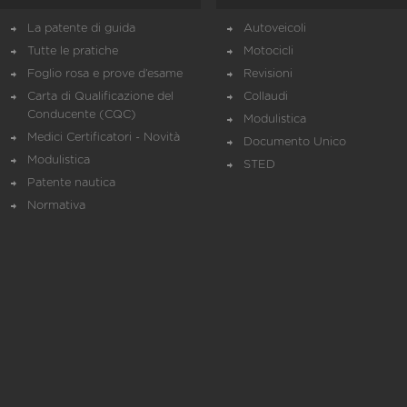
La patente di guida
Autoveicoli
Tutte le pratiche
Motocicli
Foglio rosa e prove d’esame
Revisioni
Carta di Qualificazione del
Collaudi
Conducente (CQC)
Modulistica
Medici Certificatori - Novità
Documento Unico
Modulistica
STED
Patente nautica
Normativa