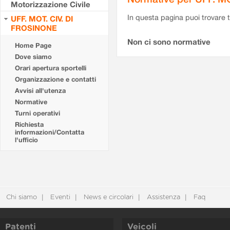
Motorizzazione Civile
In questa pagina puoi trovare t
UFF. MOT. CIV. DI
FROSINONE
Non ci sono normative
Home Page
Dove siamo
Orari apertura sportelli
Organizzazione e contatti
Avvisi all'utenza
Normative
Turni operativi
Richiesta
informazioni/Contatta
l'ufficio
Chi siamo
Eventi
News e circolari
Assistenza
Faq
Patenti
Veicoli