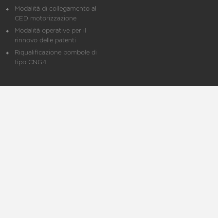
Modalità di collegamento al
CED motorizzazione
Modalità operative per il
rinnovo delle patenti
Riqualificazione bombole di
tipo CNG4