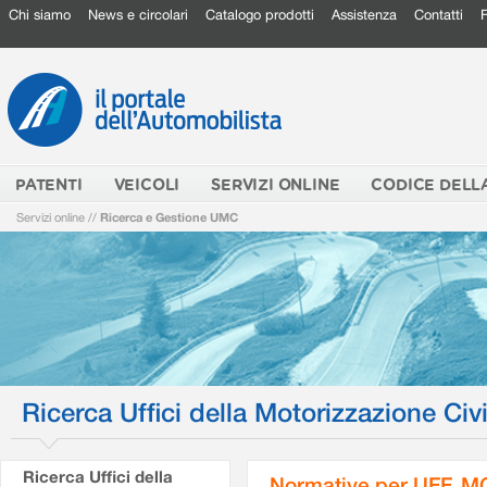
Chi siamo
News e circolari
Catalogo prodotti
Assistenza
Contatti
PATENTI
VEICOLI
SERVIZI ONLINE
CODICE DELL
Servizi online
//
Ricerca e Gestione UMC
Ricerca Uffici della Motorizzazione Civi
Ricerca Uffici della
Normative per UFF. M