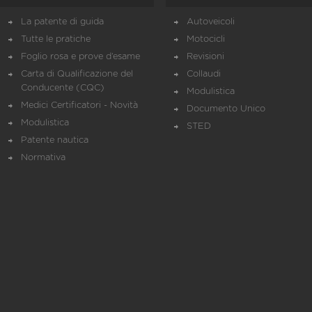
La patente di guida
Autoveicoli
Tutte le pratiche
Motocicli
Foglio rosa e prove d’esame
Revisioni
Carta di Qualificazione del
Collaudi
Conducente (CQC)
Modulistica
Medici Certificatori - Novità
Documento Unico
Modulistica
STED
Patente nautica
Normativa