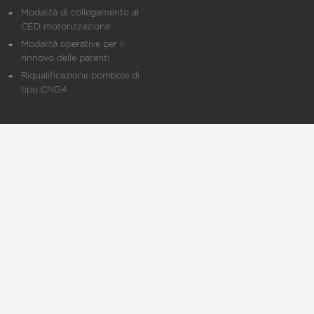
Modalità di collegamento al
CED motorizzazione
Modalità operative per il
rinnovo delle patenti
Riqualificazione bombole di
tipo CNG4