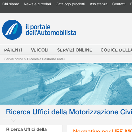
Chi siamo
News e circolari
Catalogo prodotti
Assistenza
Contatti
PATENTI
VEICOLI
SERVIZI ONLINE
CODICE DELL
Servizi online
//
Ricerca e Gestione UMC
Ricerca Uffici della Motorizzazione Civi
Ricerca Uffici della
Normative per UFF. M