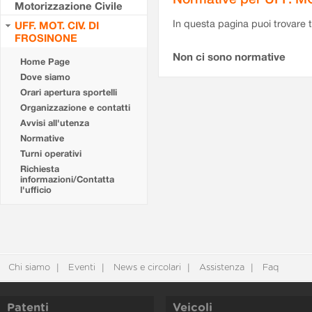
Motorizzazione Civile
In questa pagina puoi trovare t
UFF. MOT. CIV. DI
FROSINONE
Non ci sono normative
Home Page
Dove siamo
Orari apertura sportelli
Organizzazione e contatti
Avvisi all'utenza
Normative
Turni operativi
Richiesta
informazioni/Contatta
l'ufficio
Chi siamo
Eventi
News e circolari
Assistenza
Faq
Patenti
Veicoli