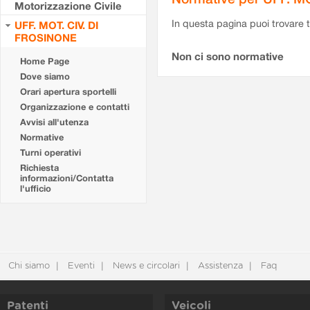
Motorizzazione Civile
In questa pagina puoi trovare t
UFF. MOT. CIV. DI
FROSINONE
Non ci sono normative
Home Page
Dove siamo
Orari apertura sportelli
Organizzazione e contatti
Avvisi all'utenza
Normative
Turni operativi
Richiesta
informazioni/Contatta
l'ufficio
Chi siamo
Eventi
News e circolari
Assistenza
Faq
Patenti
Veicoli