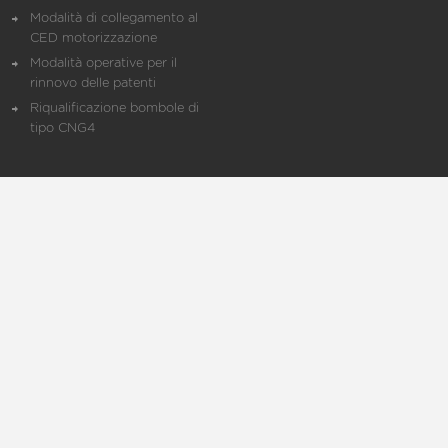
Modalità di collegamento al
CED motorizzazione
Modalità operative per il
rinnovo delle patenti
Riqualificazione bombole di
tipo CNG4