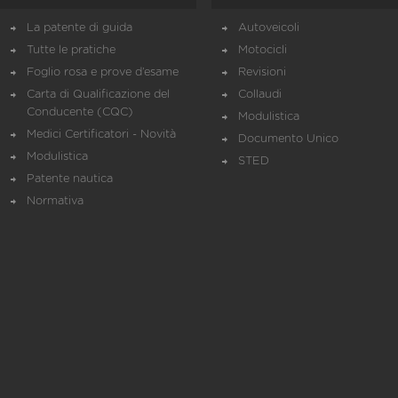
La patente di guida
Autoveicoli
Tutte le pratiche
Motocicli
Foglio rosa e prove d’esame
Revisioni
Carta di Qualificazione del
Collaudi
Conducente (CQC)
Modulistica
Medici Certificatori - Novità
Documento Unico
Modulistica
STED
Patente nautica
Normativa