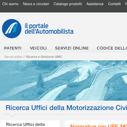
Chi siamo
News e circolari
Catalogo prodotti
Assistenza
Contatti
PATENTI
VEICOLI
SERVIZI ONLINE
CODICE DELL
Servizi online
//
Ricerca e Gestione UMC
Ricerca Uffici della Motorizzazione Civi
Ricerca Uffici della
Normative per UFF. M