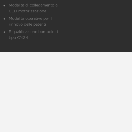
Modalità di collegamento al
CED motorizzazione
Modalità operative per il
rinnovo delle patenti
Riqualificazione bombole di
tipo CNG4