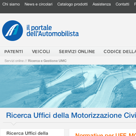
Chi siamo
News e circolari
Catalogo prodotti
Assistenza
Contatti
PATENTI
VEICOLI
SERVIZI ONLINE
CODICE DELL
Servizi online
//
Ricerca e Gestione UMC
Ricerca Uffici della Motorizzazione Civi
Ricerca Uffici della
Normative per UFF. M