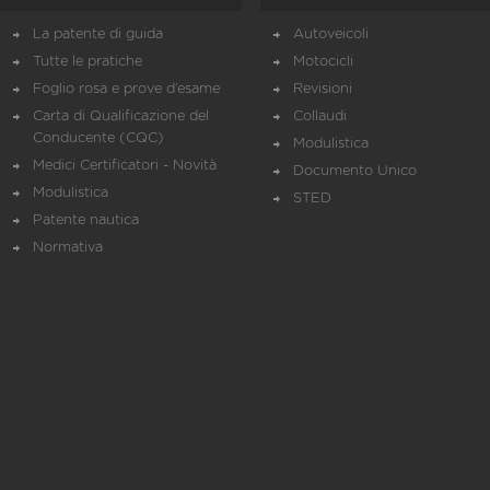
La patente di guida
Autoveicoli
Tutte le pratiche
Motocicli
Foglio rosa e prove d’esame
Revisioni
Carta di Qualificazione del
Collaudi
Conducente (CQC)
Modulistica
Medici Certificatori - Novità
Documento Unico
Modulistica
STED
Patente nautica
Normativa