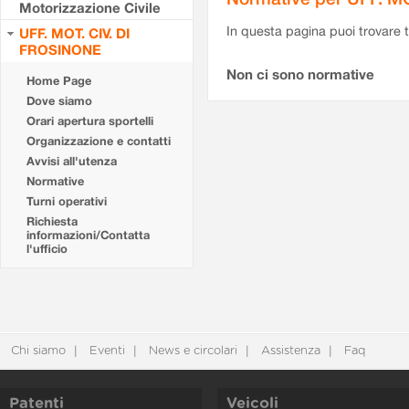
Motorizzazione Civile
In questa pagina puoi trovare t
UFF. MOT. CIV. DI
FROSINONE
Non ci sono normative
Home Page
Dove siamo
Orari apertura sportelli
Organizzazione e contatti
Avvisi all'utenza
Normative
Turni operativi
Richiesta
informazioni/Contatta
l'ufficio
Chi siamo
Eventi
News e circolari
Assistenza
Faq
Patenti
Veicoli