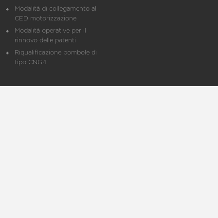
Modalità di collegamento al
CED motorizzazione
Modalità operative per il
rinnovo delle patenti
Riqualificazione bombole di
tipo CNG4