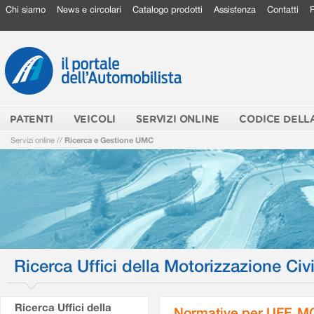
Chi siamo
News e circolari
Catalogo prodotti
Assistenza
Contatti
PATENTI
VEICOLI
SERVIZI ONLINE
CODICE DELL
Servizi online
//
Ricerca e Gestione UMC
Ricerca Uffici della Motorizzazione Civi
Ricerca Uffici della
Normative per UFF. M