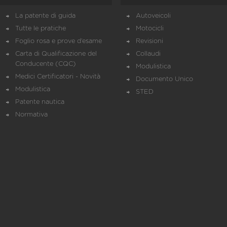
La patente di guida
Autoveicoli
Tutte le pratiche
Motocicli
Foglio rosa e prove d’esame
Revisioni
Carta di Qualificazione del
Collaudi
Conducente (CQC)
Modulistica
Medici Certificatori - Novità
Documento Unico
Modulistica
STED
Patente nautica
Normativa