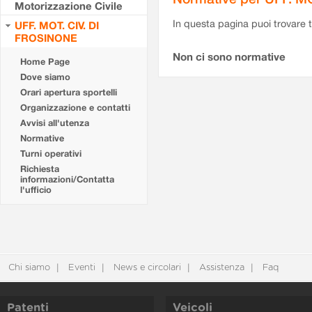
Motorizzazione Civile
In questa pagina puoi trovare t
UFF. MOT. CIV. DI
FROSINONE
Non ci sono normative
Home Page
Dove siamo
Orari apertura sportelli
Organizzazione e contatti
Avvisi all'utenza
Normative
Turni operativi
Richiesta
informazioni/Contatta
l'ufficio
Chi siamo
Eventi
News e circolari
Assistenza
Faq
Patenti
Veicoli