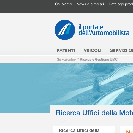
Chi siamo
News e circolari
Catalogo prod
PATENTI
VEICOLI
SERVIZI O
Servizi online
//
Ricerca e Gestione UMC
Ricerca Uffici della Mot
Ricerca Uffici della
No