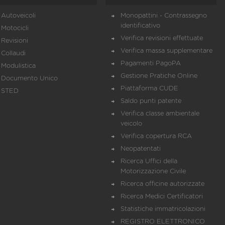
Autoveicoli
Monopattini - Contrassegno
identificativo
Motocicli
Verifica revisioni effettuate
Revisioni
Verifica massa supplementare
Collaudi
Pagamenti PagoPA
Modulistica
Gestione Pratiche Online
Documento Unico
Piattaforma CUDE
STED
Saldo punti patente
Verifica classe ambientale
veicolo
Verifica copertura RCA
Neopatentati
Ricerca Uffici della
Motorizzazione Civile
Ricerca officine autorizzate
Ricerca Medici Certificatori
Statistiche immatricolazioni
REGISTRO ELETTRONICO