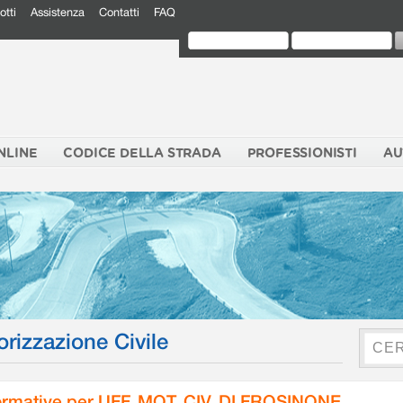
otti
Assistenza
Contatti
FAQ
NLINE
CODICE DELLA STRADA
PROFESSIONISTI
AU
orizzazione Civile
rmative per UFF. MOT. CIV. DI FROSINONE