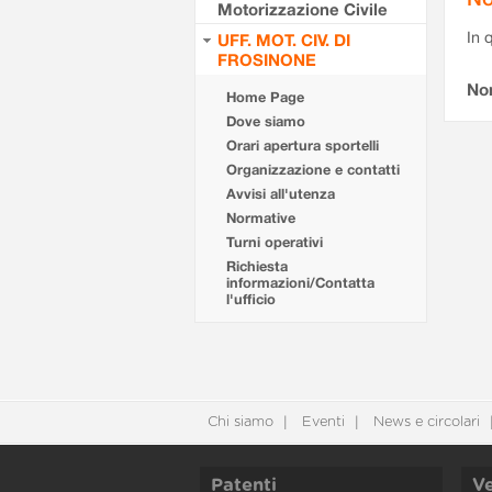
Motorizzazione Civile
In 
UFF. MOT. CIV. DI
FROSINONE
No
Home Page
Dove siamo
Orari apertura sportelli
Organizzazione e contatti
Avvisi all'utenza
Normative
Turni operativi
Richiesta
informazioni/Contatta
l'ufficio
Chi siamo
Eventi
News e circolari
Patenti
Ve