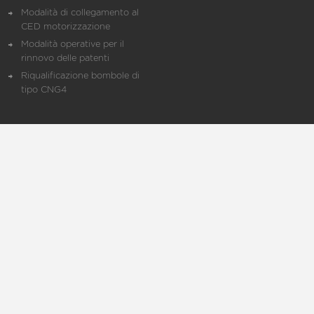
Modalità di collegamento al
CED motorizzazione
Modalità operative per il
rinnovo delle patenti
Riqualificazione bombole di
tipo CNG4