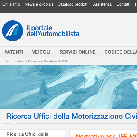
Chi siamo
News e circolari
Catalogo prodotti
Assistenza
Contatti
PATENTI
VEICOLI
SERVIZI ONLINE
CODICE DELL
Servizi online
//
Ricerca e Gestione UMC
Ricerca Uffici della Motorizzazione Civi
Ricerca Uffici della
Normative per UFF. M