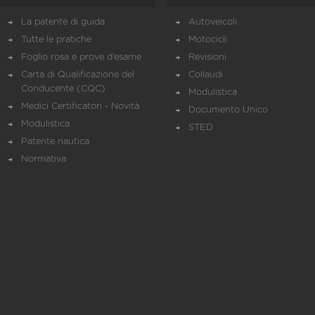
La patente di guida
Autoveicoli
Tutte le pratiche
Motocicli
Foglio rosa e prove d’esame
Revisioni
Carta di Qualificazione del
Collaudi
Conducente (CQC)
Modulistica
Medici Certificatori - Novità
Documento Unico
Modulistica
STED
Patente nautica
Normativa