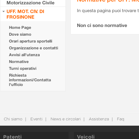
Motorizzazione Civile
In questa pagina puoi trovare t
UFF. MOT. CIV. DI
FROSINONE
Non ci sono normative
Home Page
Dove siamo
Orari apertura sportelli
Organizzazione e contatti
Avvisi all'utenza
Normative
Turni operativi
Richiesta
informazioni/Contatta
l'ufficio
Chi siamo
Eventi
News e circolari
Assistenza
Faq
Patenti
Veicoli