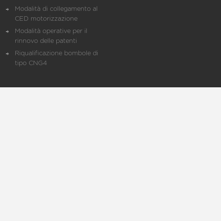
Modalità di collegamento al
CED motorizzazione
Modalità operative per il
rinnovo delle patenti
Riqualificazione bombole di
tipo CNG4