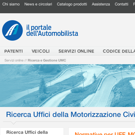
Chi siamo
News e circolari
Catalogo prodotti
Assistenza
Contatti
PATENTI
VEICOLI
SERVIZI ONLINE
CODICE DELL
Servizi online
//
Ricerca e Gestione UMC
Ricerca Uffici della Motorizzazione Civi
Ricerca Uffici della
Normative per UFF. M