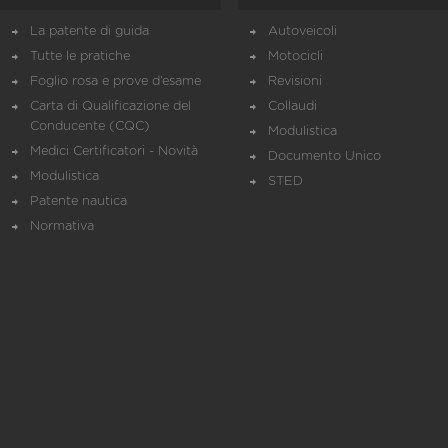
La patente di guida
Autoveicoli
Tutte le pratiche
Motocicli
Foglio rosa e prove d’esame
Revisioni
Carta di Qualificazione del
Collaudi
Conducente (CQC)
Modulistica
Medici Certificatori - Novità
Documento Unico
Modulistica
STED
Patente nautica
Normativa