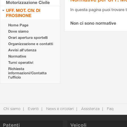
Motorizzazione Civile
In questa pagina puoi trovare t
UFF. MOT. CIV. DI
FROSINONE
Non ci sono normative
Home Page
Dove siamo
Orari apertura sportelli
Organizzazione e contatti
Avvisi all'utenza
Normative
Turni operativi
Richiesta
informazioni/Contatta
l'ufficio
Chi siamo
Eventi
News e circolari
Assistenza
Faq
Patenti
Veicoli