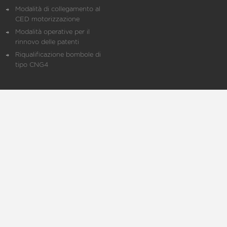
Modalità di collegamento al
CED motorizzazione
Modalità operative per il
rinnovo delle patenti
Riqualificazione bombole di
tipo CNG4