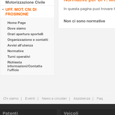
Motorizzazione Civile
In questa pagina puoi trovare t
UFF. MOT. CIV. DI
FROSINONE
Non ci sono normative
Home Page
Dove siamo
Orari apertura sportelli
Organizzazione e contatti
Avvisi all'utenza
Normative
Turni operativi
Richiesta
informazioni/Contatta
l'ufficio
Chi siamo
Eventi
News e circolari
Assistenza
Faq
Patenti
Veicoli