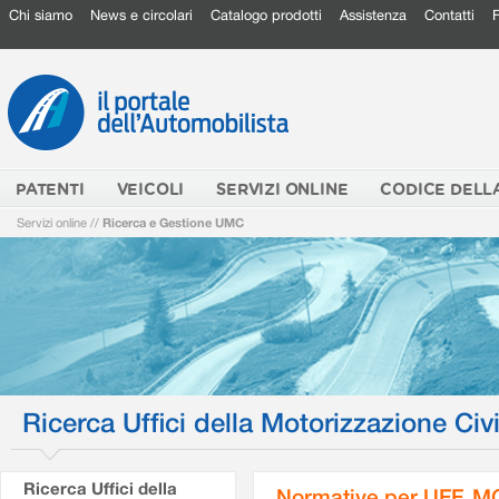
Chi siamo
News e circolari
Catalogo prodotti
Assistenza
Contatti
PATENTI
VEICOLI
SERVIZI ONLINE
CODICE DELL
Servizi online
//
Ricerca e Gestione UMC
Ricerca Uffici della Motorizzazione Civi
Ricerca Uffici della
Normative per UFF. M