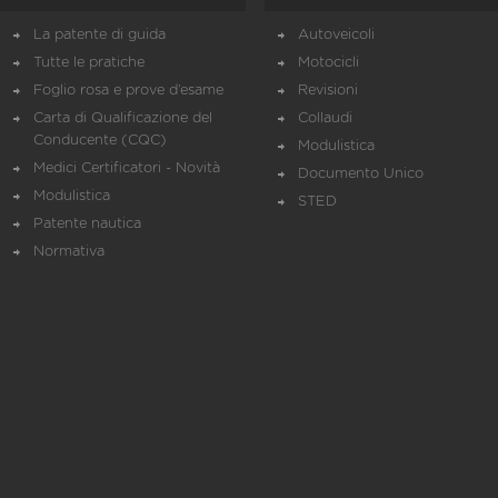
La patente di guida
Autoveicoli
Tutte le pratiche
Motocicli
Foglio rosa e prove d’esame
Revisioni
Carta di Qualificazione del
Collaudi
Conducente (CQC)
Modulistica
Medici Certificatori - Novità
Documento Unico
Modulistica
STED
Patente nautica
Normativa