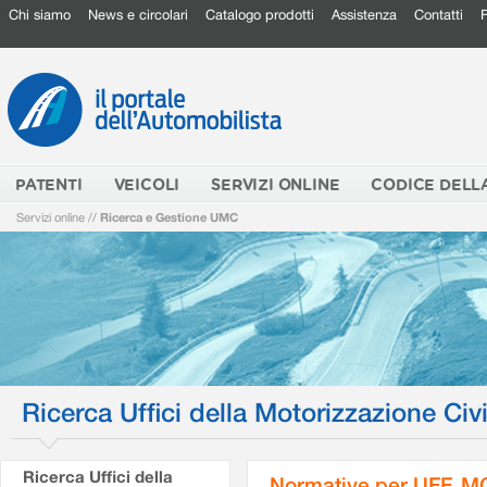
Chi siamo
News e circolari
Catalogo prodotti
Assistenza
Contatti
PATENTI
VEICOLI
SERVIZI ONLINE
CODICE DELL
Servizi online
//
Ricerca e Gestione UMC
Ricerca Uffici della Motorizzazione Civi
Ricerca Uffici della
Normative per UFF. M