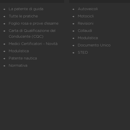
La patente di guida
Autoveicoli
Tutte le pratiche
Motocicli
Foglio rosa e prove d’esame
Revisioni
Carta di Qualificazione del
Collaudi
Conducente (CQC)
Modulistica
Medici Certificatori - Novità
Documento Unico
Modulistica
STED
Patente nautica
Normativa