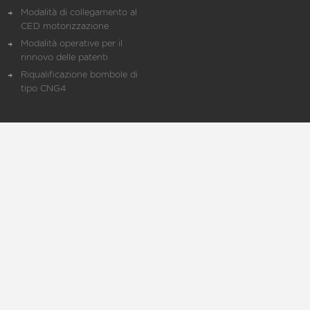
Modalità di collegamento al
CED motorizzazione
Modalità operative per il
rinnovo delle patenti
Riqualificazione bombole di
tipo CNG4