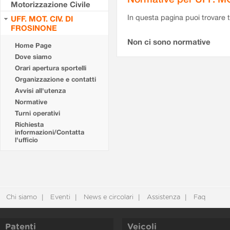
Motorizzazione Civile
In questa pagina puoi trovare t
UFF. MOT. CIV. DI
FROSINONE
Non ci sono normative
Home Page
Dove siamo
Orari apertura sportelli
Organizzazione e contatti
Avvisi all'utenza
Normative
Turni operativi
Richiesta
informazioni/Contatta
l'ufficio
Chi siamo
Eventi
News e circolari
Assistenza
Faq
Patenti
Veicoli