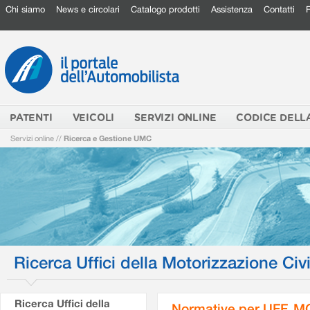
Chi siamo
News e circolari
Catalogo prodotti
Assistenza
Contatti
PATENTI
VEICOLI
SERVIZI ONLINE
CODICE DELL
Servizi online
//
Ricerca e Gestione UMC
Ricerca Uffici della Motorizzazione Civi
Ricerca Uffici della
Normative per UFF. M