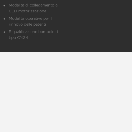
Modalità di collegamento al
CED motorizzazione
Modalità operative per il
rinnovo delle patenti
Riqualificazione bombole di
tipo CNG4