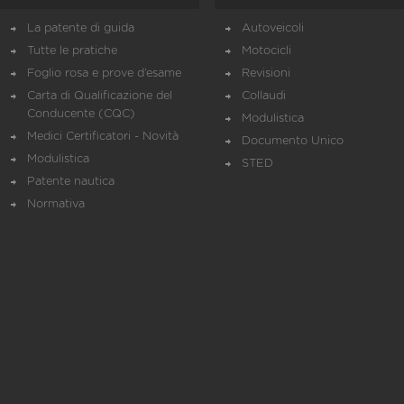
La patente di guida
Autoveicoli
Tutte le pratiche
Motocicli
Foglio rosa e prove d’esame
Revisioni
Carta di Qualificazione del
Collaudi
Conducente (CQC)
Modulistica
Medici Certificatori - Novità
Documento Unico
Modulistica
STED
Patente nautica
Normativa