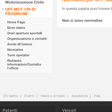
Motorizzazione Civile
In questa pagina puoi trovare t
UFF. MOT. CIV. DI
FROSINONE
Non ci sono normative
Home Page
Dove siamo
Orari apertura sportelli
Organizzazione e contatti
Avvisi all'utenza
Normative
Turni operativi
Richiesta
informazioni/Contatta
l'ufficio
Chi siamo
Eventi
News e circolari
Assistenza
Faq
Patenti
Veicoli