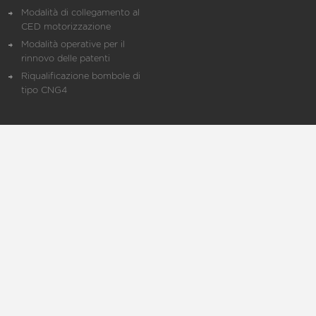
Modalità di collegamento al
CED motorizzazione
Modalità operative per il
rinnovo delle patenti
Riqualificazione bombole di
tipo CNG4