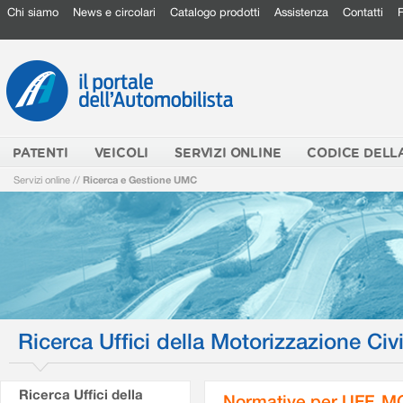
Chi siamo
News e circolari
Catalogo prodotti
Assistenza
Contatti
PATENTI
VEICOLI
SERVIZI ONLINE
CODICE DELL
Servizi online
//
Ricerca e Gestione UMC
Ricerca Uffici della Motorizzazione Civi
Ricerca Uffici della
Normative per UFF. M