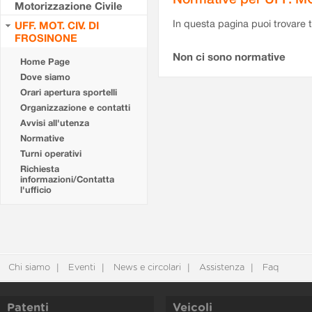
Motorizzazione Civile
In questa pagina puoi trovare t
UFF. MOT. CIV. DI
FROSINONE
Non ci sono normative
Home Page
Dove siamo
Orari apertura sportelli
Organizzazione e contatti
Avvisi all'utenza
Normative
Turni operativi
Richiesta
informazioni/Contatta
l'ufficio
Chi siamo
Eventi
News e circolari
Assistenza
Faq
Patenti
Veicoli