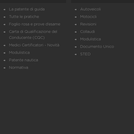
La patente di guida
Autoveicoli
Tutte le pratiche
Motocicli
Foglio rosa e prove d’esame
Revisioni
Carta di Qualificazione del
Collaudi
Conducente (CQC)
Modulistica
Medici Certificatori - Novità
Documento Unico
Modulistica
STED
Patente nautica
Normativa