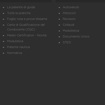
La patente di guida
Autoveicoli
Tutte le pratiche
Motocicli
Foglio rosa e prove d’esame
Revisioni
Carta di Qualificazione del
Collaudi
Conducente (CQC)
Modulistica
Medici Certificatori - Novità
Documento Unico
Modulistica
STED
Patente nautica
Normativa