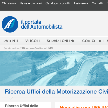
Chi siamo
News e circolari
Catalogo prodotti
Assistenza
Contatti
PATENTI
VEICOLI
SERVIZI ONLINE
CODICE DELL
Servizi online
//
Ricerca e Gestione UMC
Ricerca Uffici della Motorizzazione Civi
Ricerca Uffici della
Normative per UFF. M