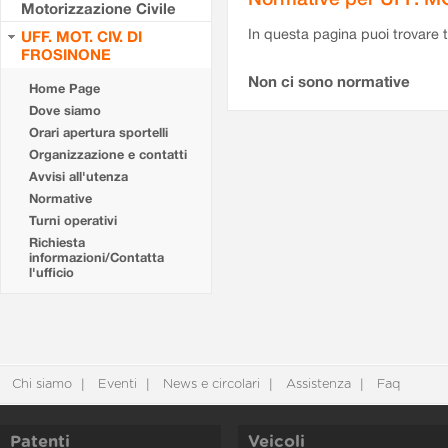
Motorizzazione Civile
In questa pagina puoi trovare t
UFF. MOT. CIV. DI
FROSINONE
Non ci sono normative
Home Page
Dove siamo
Orari apertura sportelli
Organizzazione e contatti
Avvisi all'utenza
Normative
Turni operativi
Richiesta
informazioni/Contatta
l'ufficio
Chi siamo
Eventi
News e circolari
Assistenza
Faq
Patenti
Veicoli