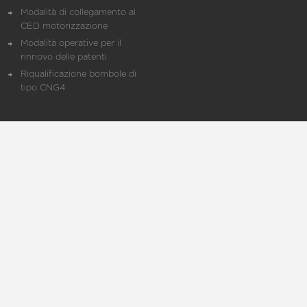
Modalità di collegamento al
CED motorizzazione
Modalità operative per il
rinnovo delle patenti
Riqualificazione bombole di
tipo CNG4