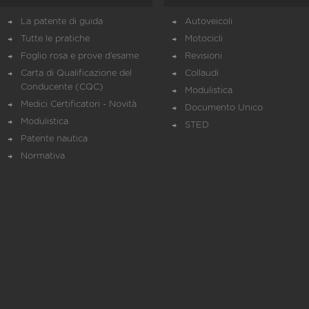
La patente di guida
Autoveicoli
Tutte le pratiche
Motocicli
Foglio rosa e prove d’esame
Revisioni
Carta di Qualificazione del
Collaudi
Conducente (CQC)
Modulistica
Medici Certificatori - Novità
Documento Unico
Modulistica
STED
Patente nautica
Normativa