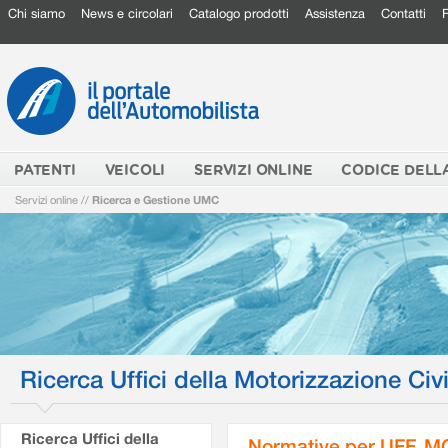
Chi siamo
News e circolari
Catalogo prodotti
Assistenza
Contatti
PATENTI
VEICOLI
SERVIZI ONLINE
CODICE DELL
Servizi online
//
Ricerca e Gestione UMC
Ricerca Uffici della Motorizzazione Civi
Ricerca Uffici della
Normative per UFF. M