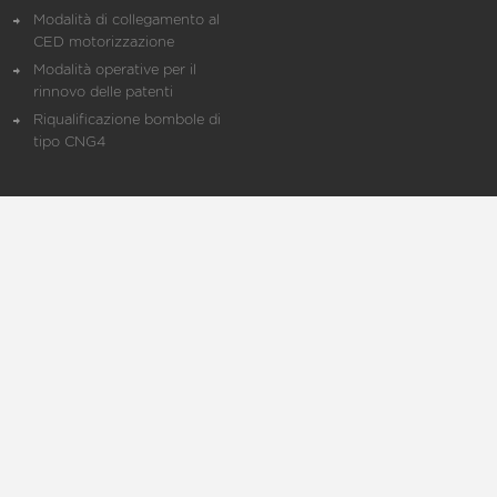
Modalità di collegamento al
CED motorizzazione
Modalità operative per il
rinnovo delle patenti
Riqualificazione bombole di
tipo CNG4