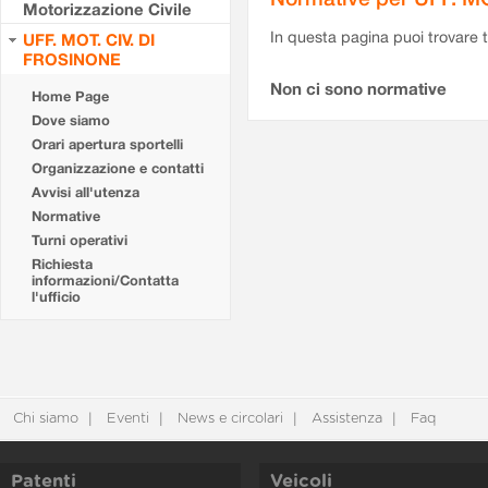
Motorizzazione Civile
In questa pagina puoi trovare t
UFF. MOT. CIV. DI
FROSINONE
Non ci sono normative
Home Page
Dove siamo
Orari apertura sportelli
Organizzazione e contatti
Avvisi all'utenza
Normative
Turni operativi
Richiesta
informazioni/Contatta
l'ufficio
Chi siamo
Eventi
News e circolari
Assistenza
Faq
Patenti
Veicoli