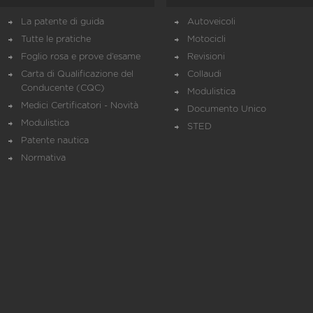
La patente di guida
Autoveicoli
Tutte le pratiche
Motocicli
Foglio rosa e prove d’esame
Revisioni
Carta di Qualificazione del
Collaudi
Conducente (CQC)
Modulistica
Medici Certificatori - Novità
Documento Unico
Modulistica
STED
Patente nautica
Normativa