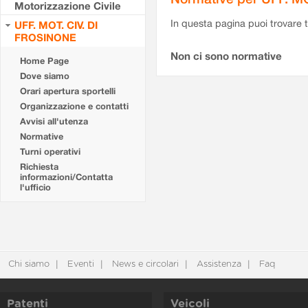
Motorizzazione Civile
In questa pagina puoi trovare t
UFF. MOT. CIV. DI
FROSINONE
Non ci sono normative
Home Page
Dove siamo
Orari apertura sportelli
Organizzazione e contatti
Avvisi all'utenza
Normative
Turni operativi
Richiesta
informazioni/Contatta
l'ufficio
Chi siamo
Eventi
News e circolari
Assistenza
Faq
Patenti
Veicoli