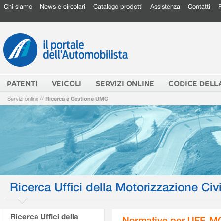
Chi siamo
News e circolari
Catalogo prodotti
Assistenza
Contatti
PATENTI
VEICOLI
SERVIZI ONLINE
CODICE DELL
Servizi online
//
Ricerca e Gestione UMC
Ricerca Uffici della Motorizzazione Civi
Ricerca Uffici della
Normative per UFF. M