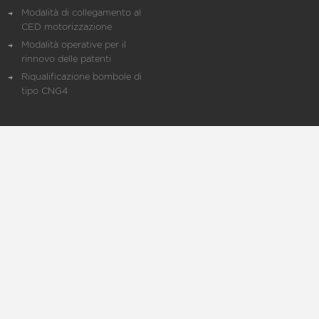
Modalità di collegamento al
CED motorizzazione
Modalità operative per il
rinnovo delle patenti
Riqualificazione bombole di
tipo CNG4