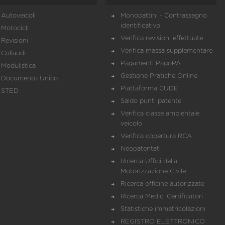
Autoveicoli
Monopattini - Contrassegno
identificativo
Motocicli
Verifica revisioni effettuate
Revisioni
Verifica massa supplementare
Collaudi
Pagamenti PagoPA
Modulistica
Gestione Pratiche Online
Documento Unico
Piattaforma CUDE
STED
Saldo punti patente
Verifica classe ambientale
veicolo
Verifica copertura RCA
Neopatentati
Ricerca Uffici della
Motorizzazione Civile
Ricerca officine autorizzate
Ricerca Medici Certificatori
Statistiche immatricolazioni
REGISTRO ELETTRONICO