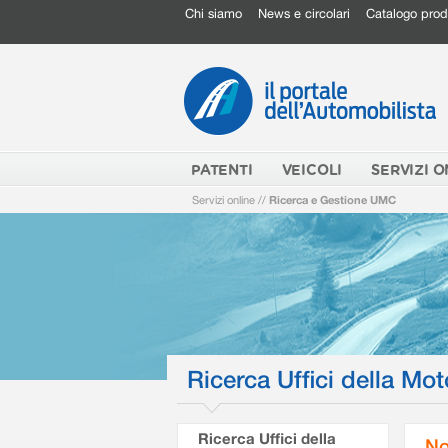
Chi siamo
News e circolari
Catalogo prod
PATENTI
VEICOLI
SERVIZI O
Servizi online
//
Ricerca e Gestione UMC
Ricerca Uffici della Mot
Ricerca Uffici della
No