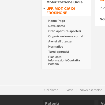
Motorizzazione Civile
In 
UFF. MOT. CIV. DI
FROSINONE
No
Home Page
Dove siamo
Orari apertura sportelli
Organizzazione e contatti
Avvisi all'utenza
Normative
Turni operativi
Richiesta
informazioni/Contatta
l'ufficio
Chi siamo
Eventi
News e circolari
Patenti
Ve