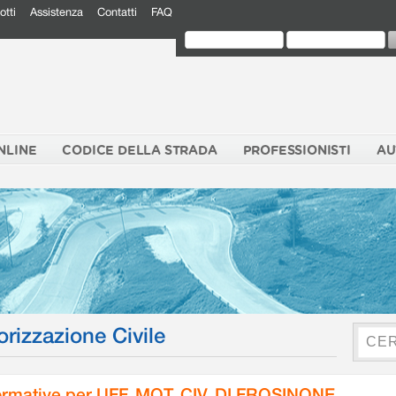
otti
Assistenza
Contatti
FAQ
NLINE
CODICE DELLA STRADA
PROFESSIONISTI
AU
orizzazione Civile
rmative per UFF. MOT. CIV. DI FROSINONE