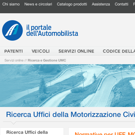
Chi siamo
News e circolari
Catalogo prodotti
Assistenza
Contatti
PATENTI
VEICOLI
SERVIZI ONLINE
CODICE DELL
Servizi online
//
Ricerca e Gestione UMC
Ricerca Uffici della Motorizzazione Civi
Ricerca Uffici della
Normative per UFF. M