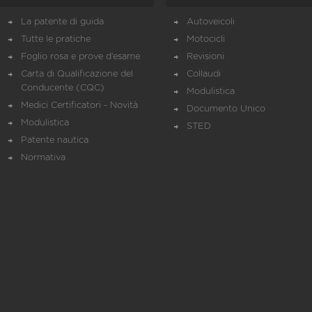
La patente di guida
Autoveicoli
Tutte le pratiche
Motocicli
Foglio rosa e prove d’esame
Revisioni
Carta di Qualificazione del
Collaudi
Conducente (CQC)
Modulistica
Medici Certificatori - Novità
Documento Unico
Modulistica
STED
Patente nautica
Normativa