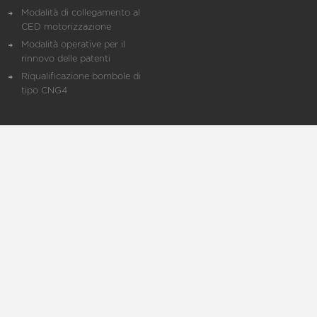
Modalità di collegamento al
CED motorizzazione
Modalità operative per il
rinnovo delle patenti
Riqualificazione bombole di
tipo CNG4