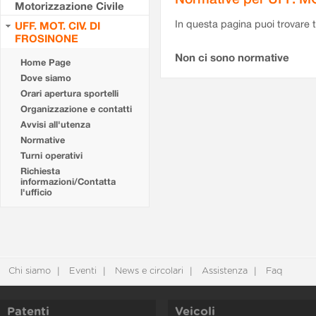
Motorizzazione Civile
In questa pagina puoi trovare t
UFF. MOT. CIV. DI
FROSINONE
Non ci sono normative
Home Page
Dove siamo
Orari apertura sportelli
Organizzazione e contatti
Avvisi all'utenza
Normative
Turni operativi
Richiesta
informazioni/Contatta
l'ufficio
Chi siamo
Eventi
News e circolari
Assistenza
Faq
Patenti
Veicoli