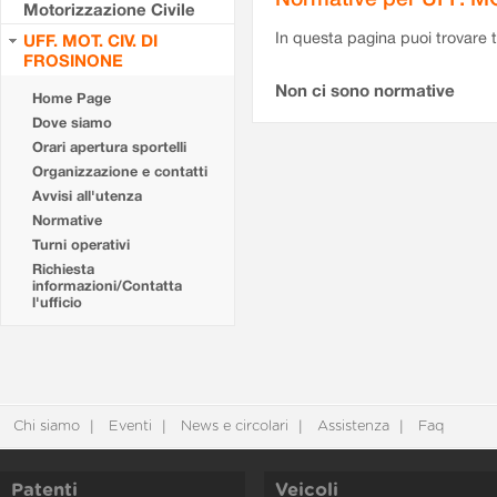
Motorizzazione Civile
In questa pagina puoi trovare t
UFF. MOT. CIV. DI
FROSINONE
Non ci sono normative
Home Page
Dove siamo
Orari apertura sportelli
Organizzazione e contatti
Avvisi all'utenza
Normative
Turni operativi
Richiesta
informazioni/Contatta
l'ufficio
Chi siamo
Eventi
News e circolari
Assistenza
Faq
Patenti
Veicoli