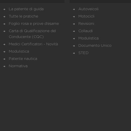
La patente di guida
Autoveicoli
Tutte le pratiche
Motocicli
Foglio rosa e prove d’esame
Revisioni
Carta di Qualificazione del
Collaudi
Conducente (CQC)
Modulistica
Medici Certificatori - Novità
Documento Unico
Modulistica
STED
Patente nautica
Normativa