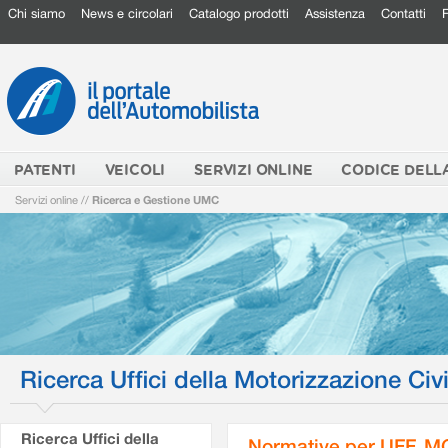
Chi siamo
News e circolari
Catalogo prodotti
Assistenza
Contatti
PATENTI
VEICOLI
SERVIZI ONLINE
CODICE DELL
Servizi online
//
Ricerca e Gestione UMC
Ricerca Uffici della Motorizzazione Civi
Ricerca Uffici della
Normative per UFF. M