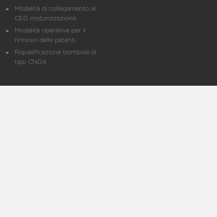
Modalità di collegamento al
CED motorizzazione
Modalità operative per il
rinnovo delle patenti
Riqualificazione bombole di
tipo CNG4