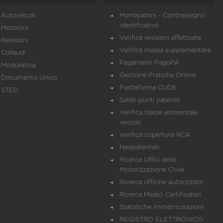
Autoveicoli
Monopattini - Contrassegno
identificativo
Motocicli
Verifica revisioni effettuate
Revisioni
Verifica massa supplementare
Collaudi
Pagamenti PagoPA
Modulistica
Gestione Pratiche Online
Documento Unico
Piattaforma CUDE
STED
Saldo punti patente
Verifica classe ambientale
veicolo
Verifica copertura RCA
Neopatentati
Ricerca Uffici della
Motorizzazione Civile
Ricerca officine autorizzate
Ricerca Medici Certificatori
Statistiche immatricolazioni
REGISTRO ELETTRONICO