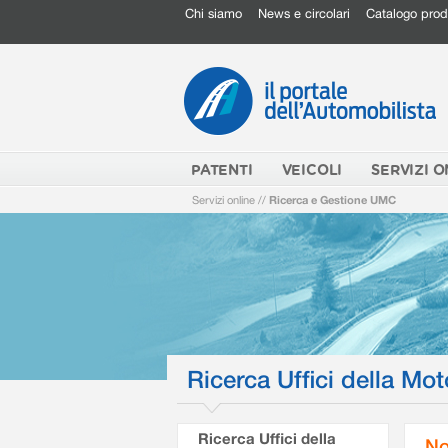
Chi siamo
News e circolari
Catalogo prod
PATENTI
VEICOLI
SERVIZI O
Servizi online
//
Ricerca e Gestione UMC
Ricerca Uffici della Mot
Ricerca Uffici della
No