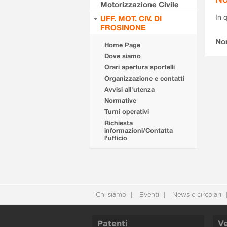
Motorizzazione Civile
In 
UFF. MOT. CIV. DI
FROSINONE
No
Home Page
Dove siamo
Orari apertura sportelli
Organizzazione e contatti
Avvisi all'utenza
Normative
Turni operativi
Richiesta
informazioni/Contatta
l'ufficio
Chi siamo
Eventi
News e circolari
Patenti
Ve