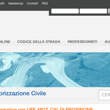
otti
Assistenza
Contatti
FAQ
NLINE
CODICE DELLA STRADA
PROFESSIONISTI
AU
orizzazione Civile
rmative per UFF. MOT. CIV. DI FROSINONE