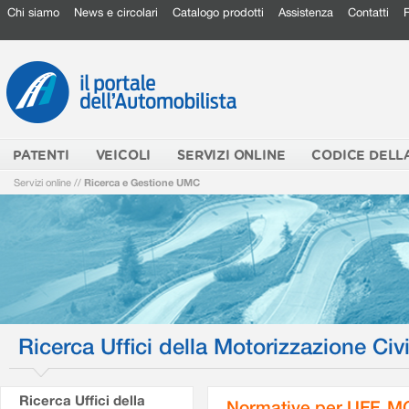
Chi siamo
News e circolari
Catalogo prodotti
Assistenza
Contatti
PATENTI
VEICOLI
SERVIZI ONLINE
CODICE DELL
Servizi online
//
Ricerca e Gestione UMC
Ricerca Uffici della Motorizzazione Civi
Ricerca Uffici della
Normative per UFF. M