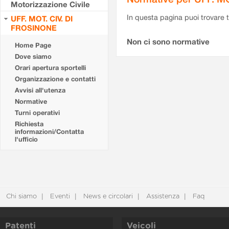
Motorizzazione Civile
In questa pagina puoi trovare t
UFF. MOT. CIV. DI
FROSINONE
Non ci sono normative
Home Page
Dove siamo
Orari apertura sportelli
Organizzazione e contatti
Avvisi all'utenza
Normative
Turni operativi
Richiesta
informazioni/Contatta
l'ufficio
Chi siamo
Eventi
News e circolari
Assistenza
Faq
Patenti
Veicoli