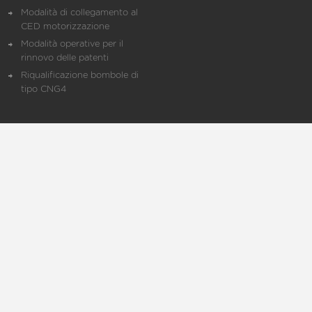
Modalità di collegamento al
CED motorizzazione
Modalità operative per il
rinnovo delle patenti
Riqualificazione bombole di
tipo CNG4