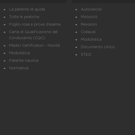
La patente di guida
Autoveicoli
Tutte le pratiche
Motocicli
Foglio rosa e prove d’esame
Revisioni
Carta di Qualificazione del
Collaudi
Conducente (CQC)
Modulistica
Medici Certificatori - Novità
Documento Unico
Modulistica
STED
Patente nautica
Normativa