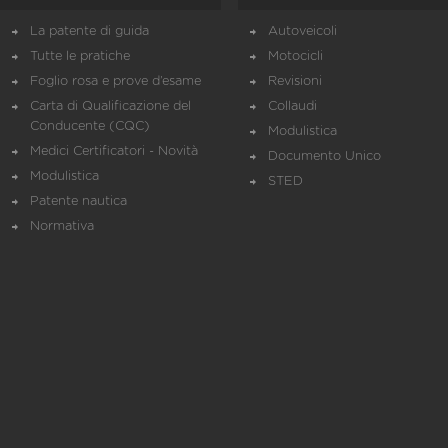
La patente di guida
Autoveicoli
Tutte le pratiche
Motocicli
Foglio rosa e prove d’esame
Revisioni
Carta di Qualificazione del
Collaudi
Conducente (CQC)
Modulistica
Medici Certificatori - Novità
Documento Unico
Modulistica
STED
Patente nautica
Normativa