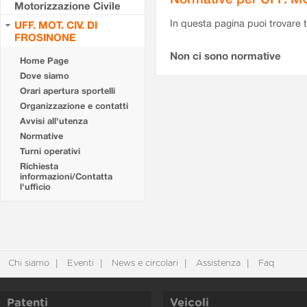
Motorizzazione Civile
In questa pagina puoi trovare t
UFF. MOT. CIV. DI
FROSINONE
Non ci sono normative
Home Page
Dove siamo
Orari apertura sportelli
Organizzazione e contatti
Avvisi all'utenza
Normative
Turni operativi
Richiesta
informazioni/Contatta
l'ufficio
Chi siamo
Eventi
News e circolari
Assistenza
Faq
Patenti
Veicoli