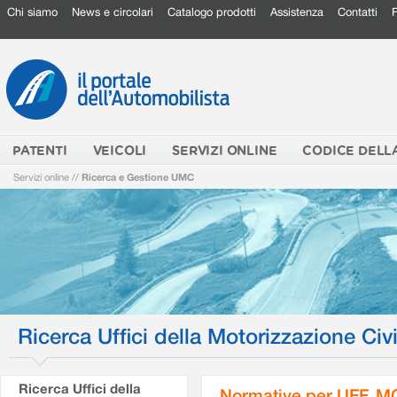
Chi siamo
News e circolari
Catalogo prodotti
Assistenza
Contatti
PATENTI
VEICOLI
SERVIZI ONLINE
CODICE DELL
Servizi online
//
Ricerca e Gestione UMC
Ricerca Uffici della Motorizzazione Civi
Ricerca Uffici della
Normative per UFF. M