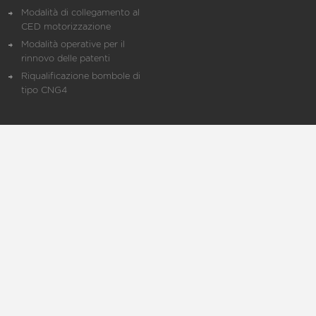
Modalità di collegamento al
CED motorizzazione
Modalità operative per il
rinnovo delle patenti
Riqualificazione bombole di
tipo CNG4