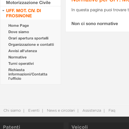
Motorizzazione Civile
In questa pagina puoi trovare t
UFF. MOT. CIV. DI
FROSINONE
Non ci sono normative
Home Page
Dove siamo
Orari apertura sportelli
Organizzazione e contatti
Avvisi all'utenza
Normative
Turni operativi
Richiesta
informazioni/Contatta
l'ufficio
Chi siamo
Eventi
News e circolari
Assistenza
Faq
Patenti
Veicoli