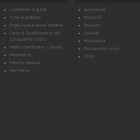
La patente di guida
Autoveicoli
Tutte le pratiche
Motocicli
Foglio rosa e prove d’esame
Revisioni
Carta di Qualificazione del
Collaudi
Conducente (CQC)
Modulistica
Medici Certificatori - Novità
Documento Unico
Modulistica
STED
Patente nautica
Normativa