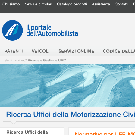
Chi siamo
News e circolari
Catalogo prodotti
Assistenza
Contatti
PATENTI
VEICOLI
SERVIZI ONLINE
CODICE DELL
Servizi online
//
Ricerca e Gestione UMC
Ricerca Uffici della Motorizzazione Civi
Ricerca Uffici della
Normative per UFF. M