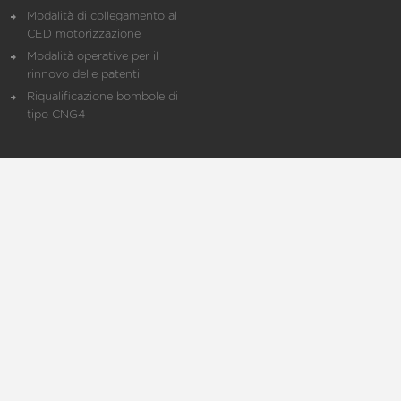
Modalità di collegamento al
CED motorizzazione
Modalità operative per il
rinnovo delle patenti
Riqualificazione bombole di
tipo CNG4