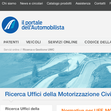
Chi siamo
News e circolari
Catalogo prodotti
Assistenza
Contatti
PATENTI
VEICOLI
SERVIZI ONLINE
CODICE DELL
Servizi online
//
Ricerca e Gestione UMC
Ricerca Uffici della Motorizzazione Civi
Ricerca Uffici della
Normative per UFF. M