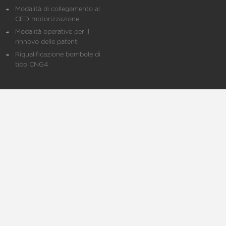
Modalità di collegamento al
CED motorizzazione
Modalità operative per il
rinnovo delle patenti
Riqualificazione bombole di
tipo CNG4