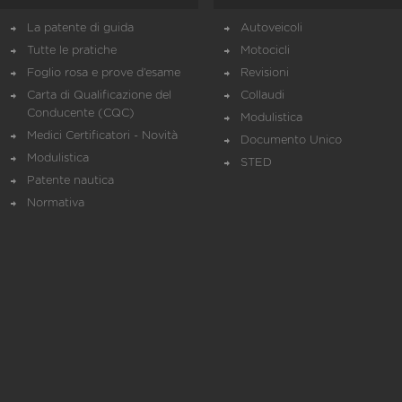
La patente di guida
Autoveicoli
Tutte le pratiche
Motocicli
Foglio rosa e prove d’esame
Revisioni
Carta di Qualificazione del
Collaudi
Conducente (CQC)
Modulistica
Medici Certificatori - Novità
Documento Unico
Modulistica
STED
Patente nautica
Normativa