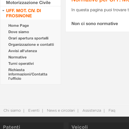
Motorizzazione Civile
In questa pagina puoi trovare t
UFF. MOT. CIV. DI
FROSINONE
Non ci sono normative
Home Page
Dove siamo
Orari apertura sportelli
Organizzazione e contatti
Avvisi all'utenza
Normative
Turni operativi
Richiesta
informazioni/Contatta
l'ufficio
Chi siamo
Eventi
News e circolari
Assistenza
Faq
Patenti
Veicoli