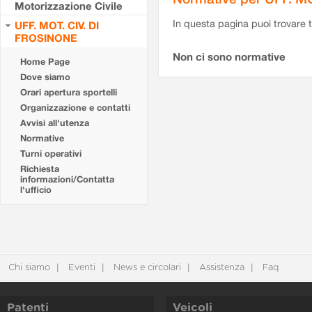
Motorizzazione Civile
In questa pagina puoi trovare t
UFF. MOT. CIV. DI
FROSINONE
Non ci sono normative
Home Page
Dove siamo
Orari apertura sportelli
Organizzazione e contatti
Avvisi all'utenza
Normative
Turni operativi
Richiesta
informazioni/Contatta
l'ufficio
Chi siamo
Eventi
News e circolari
Assistenza
Faq
Patenti
Veicoli