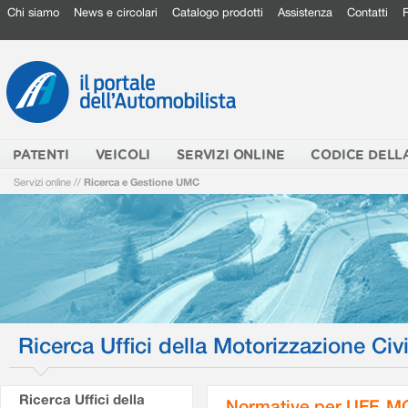
Chi siamo
News e circolari
Catalogo prodotti
Assistenza
Contatti
PATENTI
VEICOLI
SERVIZI ONLINE
CODICE DELL
Servizi online
//
Ricerca e Gestione UMC
Ricerca Uffici della Motorizzazione Civi
Ricerca Uffici della
Normative per UFF. M