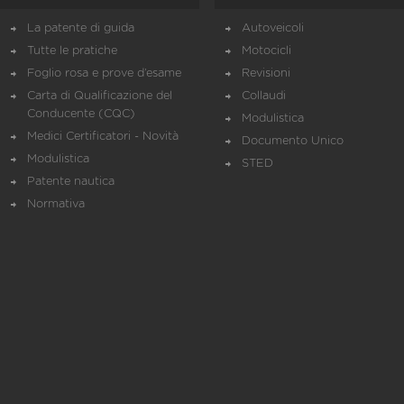
La patente di guida
Autoveicoli
Tutte le pratiche
Motocicli
Foglio rosa e prove d’esame
Revisioni
Carta di Qualificazione del
Collaudi
Conducente (CQC)
Modulistica
Medici Certificatori - Novità
Documento Unico
Modulistica
STED
Patente nautica
Normativa