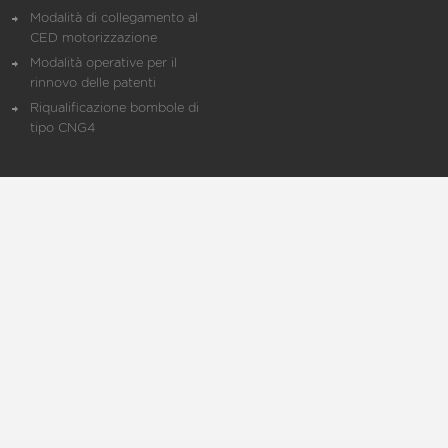
Modalità di collegamento al
CED motorizzazione
Modalità operative per il
rinnovo delle patenti
Riqualificazione bombole di
tipo CNG4