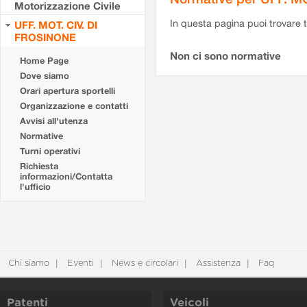
Motorizzazione Civile
In questa pagina puoi trovare t
UFF. MOT. CIV. DI
FROSINONE
Non ci sono normative
Home Page
Dove siamo
Orari apertura sportelli
Organizzazione e contatti
Avvisi all'utenza
Normative
Turni operativi
Richiesta
informazioni/Contatta
l'ufficio
Chi siamo
Eventi
News e circolari
Assistenza
Faq
Patenti
Veicoli