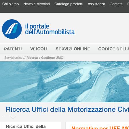
Chi siamo
News e circolari
Catalogo prodotti
Assistenza
Contatti
PATENTI
VEICOLI
SERVIZI ONLINE
CODICE DELL
Servizi online
//
Ricerca e Gestione UMC
Ricerca Uffici della Motorizzazione Civi
Ricerca Uffici della
Normative per UFF. M