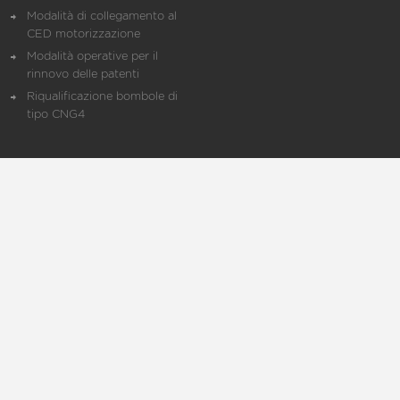
Modalità di collegamento al
CED motorizzazione
Modalità operative per il
rinnovo delle patenti
Riqualificazione bombole di
tipo CNG4