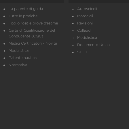
La patente di guida
Autoveicoli
Tutte le pratiche
Motocicli
Foglio rosa e prove d’esame
Revisioni
Carta di Qualificazione del
Collaudi
Conducente (CQC)
Modulistica
Medici Certificatori - Novità
Documento Unico
Modulistica
STED
Patente nautica
Normativa