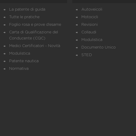
La patente di guida
Autoveicoli
Tutte le pratiche
Motocicli
Foglio rosa e prove d’esame
Revisioni
Carta di Qualificazione del
Collaudi
Conducente (CQC)
Modulistica
Medici Certificatori - Novità
Documento Unico
Modulistica
STED
Patente nautica
Normativa