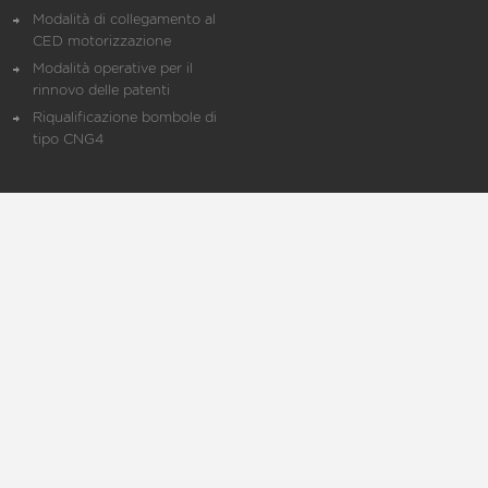
Modalità di collegamento al
CED motorizzazione
Modalità operative per il
rinnovo delle patenti
Riqualificazione bombole di
tipo CNG4