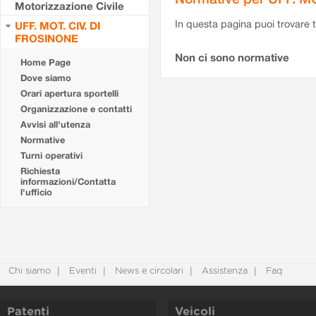
Motorizzazione Civile
In questa pagina puoi trovare t
UFF. MOT. CIV. DI
FROSINONE
Non ci sono normative
Home Page
Dove siamo
Orari apertura sportelli
Organizzazione e contatti
Avvisi all'utenza
Normative
Turni operativi
Richiesta
informazioni/Contatta
l'ufficio
Chi siamo
Eventi
News e circolari
Assistenza
Faq
Patenti
Veicoli