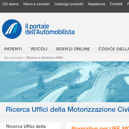
Chi siamo
News e circolari
Catalogo prodotti
Assistenza
Contatti
PATENTI
VEICOLI
SERVIZI ONLINE
CODICE DELL
Servizi online
//
Ricerca e Gestione UMC
Ricerca Uffici della Motorizzazione Civi
Ricerca Uffici della
Normative per UFF. M