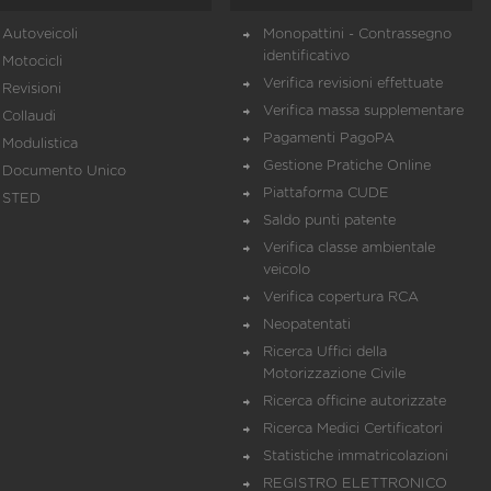
Autoveicoli
Monopattini - Contrassegno
identificativo
Motocicli
Verifica revisioni effettuate
Revisioni
Verifica massa supplementare
Collaudi
Pagamenti PagoPA
Modulistica
Gestione Pratiche Online
Documento Unico
Piattaforma CUDE
STED
Saldo punti patente
Verifica classe ambientale
veicolo
Verifica copertura RCA
Neopatentati
Ricerca Uffici della
Motorizzazione Civile
Ricerca officine autorizzate
Ricerca Medici Certificatori
Statistiche immatricolazioni
REGISTRO ELETTRONICO