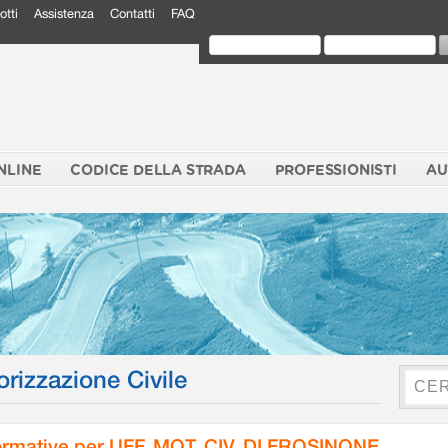
otti
Assistenza
Contatti
FAQ
NLINE
CODICE DELLA STRADA
PROFESSIONISTI
AU
orizzazione Civile
rmative per UFF. MOT. CIV. DI FROSINONE