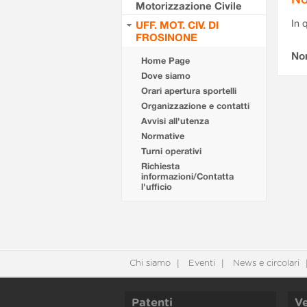
Motorizzazione Civile
In 
UFF. MOT. CIV. DI
FROSINONE
No
Home Page
Dove siamo
Orari apertura sportelli
Organizzazione e contatti
Avvisi all'utenza
Normative
Turni operativi
Richiesta
informazioni/Contatta
l'ufficio
Chi siamo
Eventi
News e circolari
Patenti
Ve