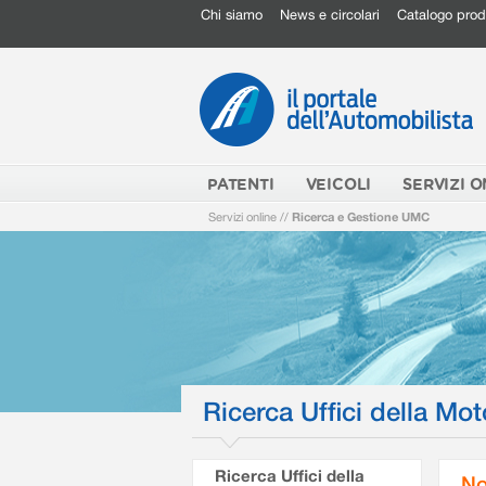
Chi siamo
News e circolari
Catalogo prod
PATENTI
VEICOLI
SERVIZI O
Servizi online
//
Ricerca e Gestione UMC
Ricerca Uffici della Mot
Ricerca Uffici della
No