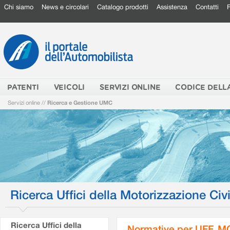
Chi siamo
News e circolari
Catalogo prodotti
Assistenza
Contatti
PATENTI
VEICOLI
SERVIZI ONLINE
CODICE DELL
Servizi online
//
Ricerca e Gestione UMC
Ricerca Uffici della Motorizzazione Civi
Ricerca Uffici della
Normative per UFF. M