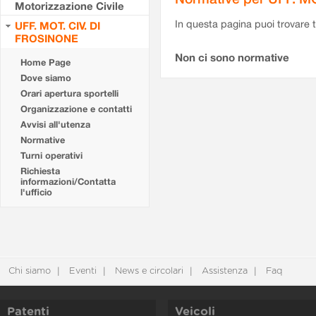
Motorizzazione Civile
In questa pagina puoi trovare t
UFF. MOT. CIV. DI
FROSINONE
Non ci sono normative
Home Page
Dove siamo
Orari apertura sportelli
Organizzazione e contatti
Avvisi all'utenza
Normative
Turni operativi
Richiesta
informazioni/Contatta
l'ufficio
Chi siamo
Eventi
News e circolari
Assistenza
Faq
Patenti
Veicoli