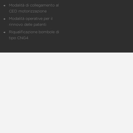
Modalità di collegamento al
CED motorizzazione
Modalità operative per il
rinnovo delle patenti
Riqualificazione bombole di
tipo CNG4