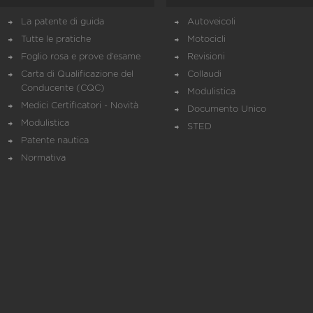
La patente di guida
Autoveicoli
Tutte le pratiche
Motocicli
Foglio rosa e prove d’esame
Revisioni
Carta di Qualificazione del
Collaudi
Conducente (CQC)
Modulistica
Medici Certificatori - Novità
Documento Unico
Modulistica
STED
Patente nautica
Normativa