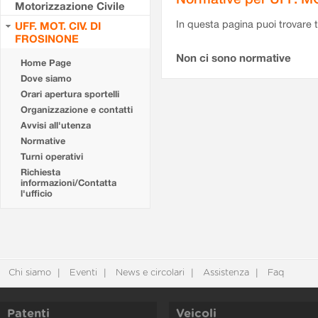
Motorizzazione Civile
In questa pagina puoi trovare t
UFF. MOT. CIV. DI
FROSINONE
Non ci sono normative
Home Page
Dove siamo
Orari apertura sportelli
Organizzazione e contatti
Avvisi all'utenza
Normative
Turni operativi
Richiesta
informazioni/Contatta
l'ufficio
Chi siamo
Eventi
News e circolari
Assistenza
Faq
Patenti
Veicoli