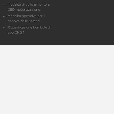
Modalità di collegamento al
CED motorizzazione
Modalità operative per il
rinnovo delle patenti
Riqualificazione bombole di
tipo CNG4