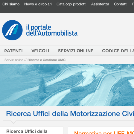
Chi siamo
News e circolari
Catalogo prodotti
Assistenza
Contatti
PATENTI
VEICOLI
SERVIZI ONLINE
CODICE DELL
Servizi online
//
Ricerca e Gestione UMC
Ricerca Uffici della Motorizzazione Civi
Ricerca Uffici della
Normative per UFF. M