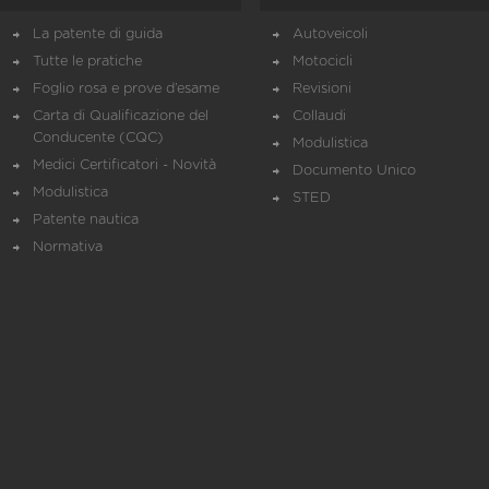
La patente di guida
Autoveicoli
Tutte le pratiche
Motocicli
Foglio rosa e prove d’esame
Revisioni
Carta di Qualificazione del
Collaudi
Conducente (CQC)
Modulistica
Medici Certificatori - Novità
Documento Unico
Modulistica
STED
Patente nautica
Normativa