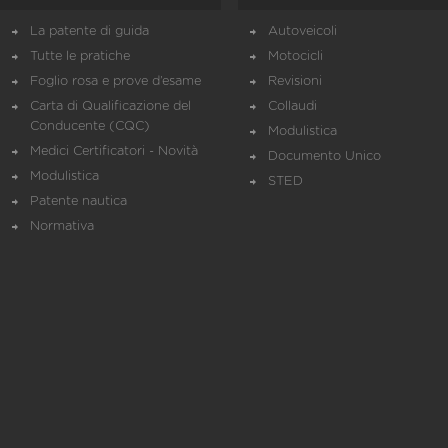
La patente di guida
Autoveicoli
Tutte le pratiche
Motocicli
Foglio rosa e prove d’esame
Revisioni
Carta di Qualificazione del
Collaudi
Conducente (CQC)
Modulistica
Medici Certificatori - Novità
Documento Unico
Modulistica
STED
Patente nautica
Normativa