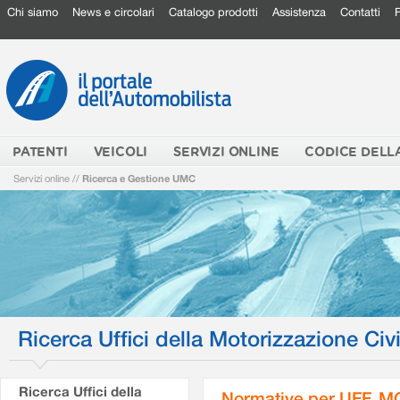
Chi siamo
News e circolari
Catalogo prodotti
Assistenza
Contatti
PATENTI
VEICOLI
SERVIZI ONLINE
CODICE DELL
Servizi online
//
Ricerca e Gestione UMC
Ricerca Uffici della Motorizzazione Civi
Ricerca Uffici della
Normative per UFF. M