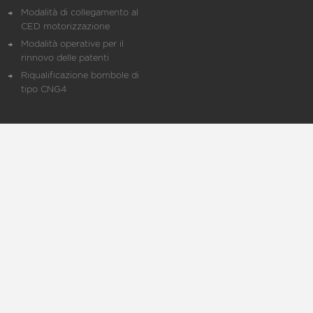
Modalità di collegamento al
CED motorizzazione
Modalità operative per il
rinnovo delle patenti
Riqualificazione bombole di
tipo CNG4