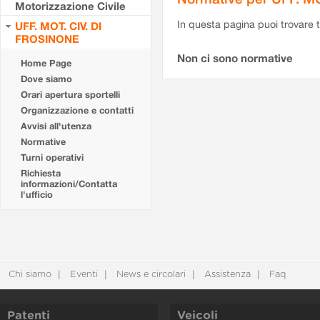
Motorizzazione Civile
In questa pagina puoi trovare t
UFF. MOT. CIV. DI
FROSINONE
Non ci sono normative
Home Page
Dove siamo
Orari apertura sportelli
Organizzazione e contatti
Avvisi all'utenza
Normative
Turni operativi
Richiesta
informazioni/Contatta
l'ufficio
Chi siamo
Eventi
News e circolari
Assistenza
Faq
Patenti
Veicoli