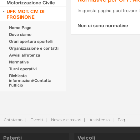
Motorizzazione Civile
In questa pagina puoi trovare t
UFF. MOT. CIV. DI
FROSINONE
Non ci sono normative
Home Page
Dove siamo
Orari apertura sportelli
Organizzazione e contatti
Avvisi all'utenza
Normative
Turni operativi
Richiesta
informazioni/Contatta
l'ufficio
Chi siamo
Eventi
News e circolari
Assistenza
Faq
Patenti
Veicoli