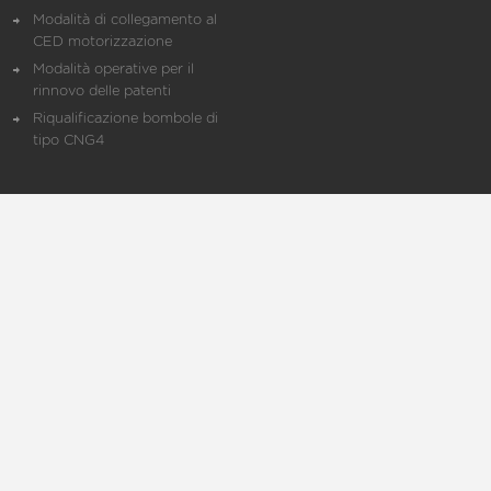
Modalità di collegamento al
CED motorizzazione
Modalità operative per il
rinnovo delle patenti
Riqualificazione bombole di
tipo CNG4