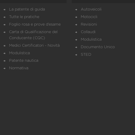
La patente di guida
Autoveicoli
Tutte le pratiche
Motocicli
Foglio rosa e prove d’esame
Revisioni
Carta di Qualificazione del
Collaudi
Conducente (CQC)
Modulistica
Medici Certificatori - Novità
Documento Unico
Modulistica
STED
Patente nautica
Normativa