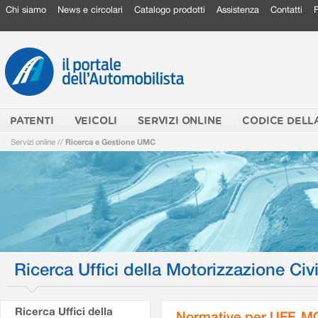
Chi siamo
News e circolari
Catalogo prodotti
Assistenza
Contatti
PATENTI
VEICOLI
SERVIZI ONLINE
CODICE DELL
Servizi online
//
Ricerca e Gestione UMC
Ricerca Uffici della Motorizzazione Civi
Ricerca Uffici della
Normative per UFF. M