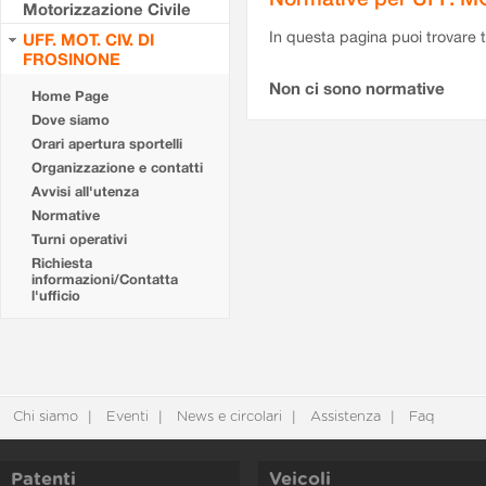
Motorizzazione Civile
In questa pagina puoi trovare t
UFF. MOT. CIV. DI
FROSINONE
Non ci sono normative
Home Page
Dove siamo
Orari apertura sportelli
Organizzazione e contatti
Avvisi all'utenza
Normative
Turni operativi
Richiesta
informazioni/Contatta
l'ufficio
Chi siamo
Eventi
News e circolari
Assistenza
Faq
Patenti
Veicoli