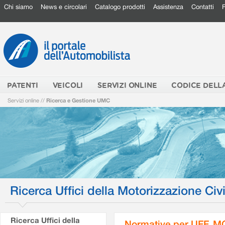
Chi siamo
News e circolari
Catalogo prodotti
Assistenza
Contatti
PATENTI
VEICOLI
SERVIZI ONLINE
CODICE DELL
Servizi online
//
Ricerca e Gestione UMC
Ricerca Uffici della Motorizzazione Civi
Ricerca Uffici della
Normative per UFF. M