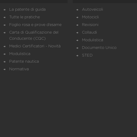
La patente di guida
Autoveicoli
Tutte le pratiche
Motocicli
Foglio rosa e prove d’esame
Revisioni
Carta di Qualificazione del
Collaudi
Conducente (CQC)
Modulistica
Medici Certificatori - Novità
Documento Unico
Modulistica
STED
Patente nautica
Normativa