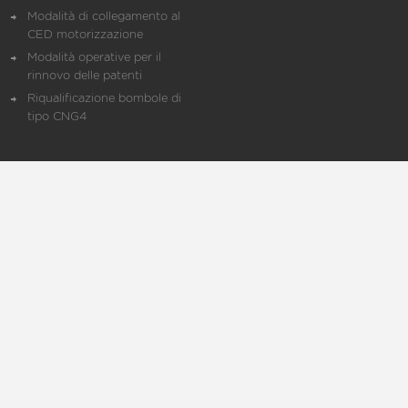
Modalità di collegamento al
CED motorizzazione
Modalità operative per il
rinnovo delle patenti
Riqualificazione bombole di
tipo CNG4