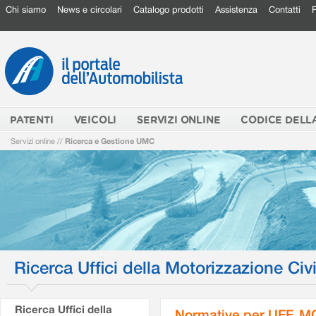
Chi siamo
News e circolari
Catalogo prodotti
Assistenza
Contatti
PATENTI
VEICOLI
SERVIZI ONLINE
CODICE DELL
Servizi online
//
Ricerca e Gestione UMC
Ricerca Uffici della Motorizzazione Civi
Ricerca Uffici della
Normative per UFF. M