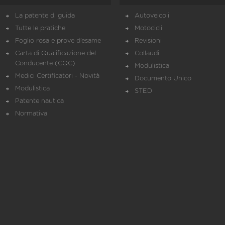
La patente di guida
Autoveicoli
Tutte le pratiche
Motocicli
Foglio rosa e prove d’esame
Revisioni
Carta di Qualificazione del
Collaudi
Conducente (CQC)
Modulistica
Medici Certificatori - Novità
Documento Unico
Modulistica
STED
Patente nautica
Normativa