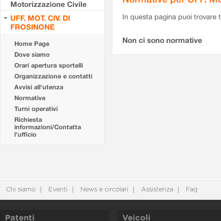
Motorizzazione Civile
In questa pagina puoi trovare t
UFF. MOT. CIV. DI
FROSINONE
Non ci sono normative
Home Page
Dove siamo
Orari apertura sportelli
Organizzazione e contatti
Avvisi all'utenza
Normative
Turni operativi
Richiesta
informazioni/Contatta
l'ufficio
Chi siamo
Eventi
News e circolari
Assistenza
Faq
Patenti
Veicoli