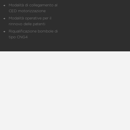
Modalità di collegamento al
CED motorizzazione
Modalità operative per il
rinnovo delle patenti
Riqualificazione bombole di
tipo CNG4