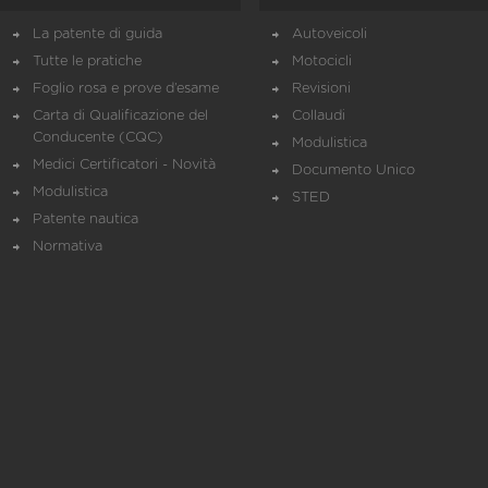
La patente di guida
Autoveicoli
Tutte le pratiche
Motocicli
Foglio rosa e prove d’esame
Revisioni
Carta di Qualificazione del
Collaudi
Conducente (CQC)
Modulistica
Medici Certificatori - Novità
Documento Unico
Modulistica
STED
Patente nautica
Normativa