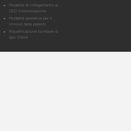
Modalità di collegamento al
CED motorizzazione
Modalità operative per il
rinnovo delle patenti
Riqualificazione bombole di
tipo CNG4