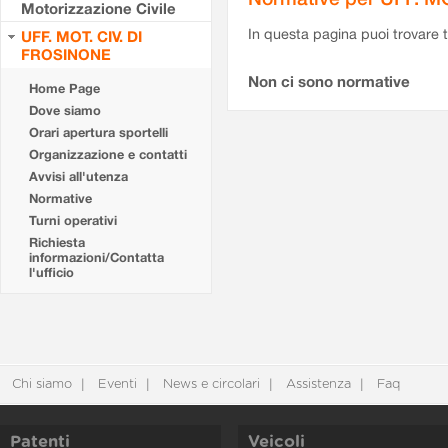
Motorizzazione Civile
In questa pagina puoi trovare t
UFF. MOT. CIV. DI
FROSINONE
Non ci sono normative
Home Page
Dove siamo
Orari apertura sportelli
Organizzazione e contatti
Avvisi all'utenza
Normative
Turni operativi
Richiesta
informazioni/Contatta
l'ufficio
Chi siamo
Eventi
News e circolari
Assistenza
Faq
Patenti
Veicoli