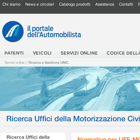
Chi siamo
News e circolari
Catalogo prodotti
Assistenza
Contatti
PATENTI
VEICOLI
SERVIZI ONLINE
CODICE DELL
Servizi online
//
Ricerca e Gestione UMC
Ricerca Uffici della Motorizzazione Civi
Ricerca Uffici della
Normative per UFF. M