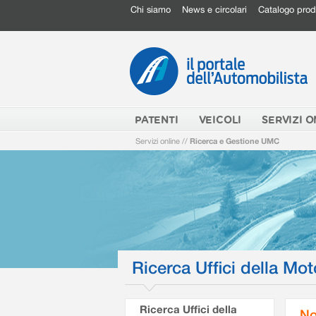
Chi siamo
News e circolari
Catalogo prod
PATENTI
VEICOLI
SERVIZI O
Servizi online
//
Ricerca e Gestione UMC
Ricerca Uffici della Mot
Ricerca Uffici della
No