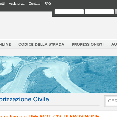
otti
Assistenza
Contatti
FAQ
NLINE
CODICE DELLA STRADA
PROFESSIONISTI
AU
orizzazione Civile
rmative per UFF. MOT. CIV. DI FROSINONE