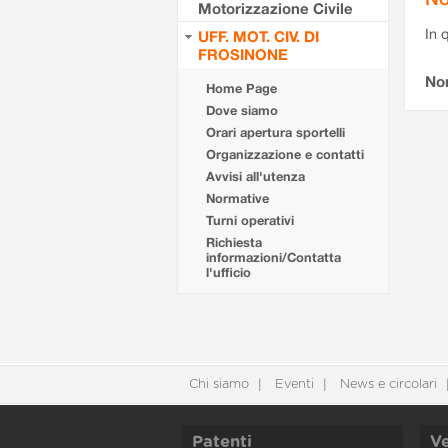
Motorizzazione Civile
In 
UFF. MOT. CIV. DI
FROSINONE
No
Home Page
Dove siamo
Orari apertura sportelli
Organizzazione e contatti
Avvisi all'utenza
Normative
Turni operativi
Richiesta
informazioni/Contatta
l'ufficio
Chi siamo
Eventi
News e circolari
Patenti
Ve