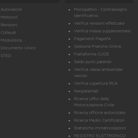
Autoveicoli
Monopattini - Contrassegno
identificativo
Motocicli
Verifica revisioni effettuate
Revisioni
Verifica massa supplementare
Collaudi
Pagamenti PagoPA
Modulistica
Gestione Pratiche Online
Documento Unico
Piattaforma CUDE
STED
Saldo punti patente
Verifica classe ambientale
veicolo
Verifica copertura RCA
Neopatentati
Ricerca Uffici della
Motorizzazione Civile
Ricerca officine autorizzate
Ricerca Medici Certificatori
Statistiche immatricolazioni
REGISTRO ELETTRONICO