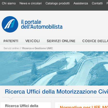
Chi siamo
News e circolari
Catalogo prodotti
Assistenza
Contatti
PATENTI
VEICOLI
SERVIZI ONLINE
CODICE DELL
Servizi online
//
Ricerca e Gestione UMC
Ricerca Uffici della Motorizzazione Civi
Ricerca Uffici della
Normative per UFF. M