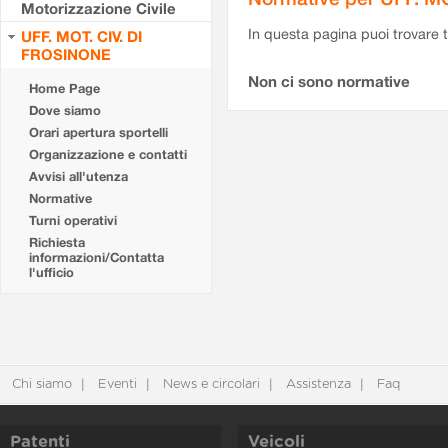
Motorizzazione Civile
In questa pagina puoi trovare t
UFF. MOT. CIV. DI
FROSINONE
Non ci sono normative
Home Page
Dove siamo
Orari apertura sportelli
Organizzazione e contatti
Avvisi all'utenza
Normative
Turni operativi
Richiesta
informazioni/Contatta
l'ufficio
Chi siamo
Eventi
News e circolari
Assistenza
Faq
Patenti
Veicoli