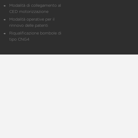
Modalità di collegamento al
CED motorizzazione
Modalità operative per il
rinnovo delle patenti
Riqualificazione bombole di
tipo CNG4