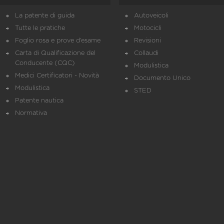
La patente di guida
Autoveicoli
Tutte le pratiche
Motocicli
Foglio rosa e prove d’esame
Revisioni
Carta di Qualificazione del
Collaudi
Conducente (CQC)
Modulistica
Medici Certificatori - Novità
Documento Unico
Modulistica
STED
Patente nautica
Normativa