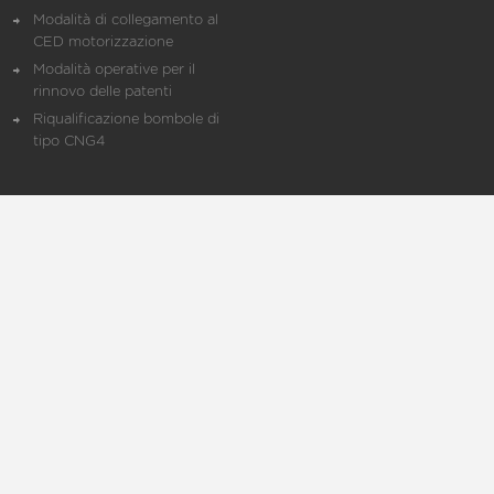
Modalità di collegamento al
CED motorizzazione
Modalità operative per il
rinnovo delle patenti
Riqualificazione bombole di
tipo CNG4