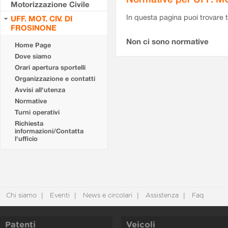
Motorizzazione Civile
In questa pagina puoi trovare t
UFF. MOT. CIV. DI
FROSINONE
Non ci sono normative
Home Page
Dove siamo
Orari apertura sportelli
Organizzazione e contatti
Avvisi all'utenza
Normative
Turni operativi
Richiesta
informazioni/Contatta
l'ufficio
Chi siamo
Eventi
News e circolari
Assistenza
Faq
Patenti
Veicoli