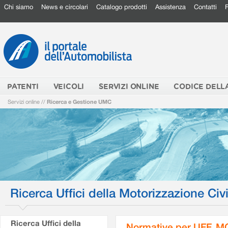
Chi siamo
News e circolari
Catalogo prodotti
Assistenza
Contatti
PATENTI
VEICOLI
SERVIZI ONLINE
CODICE DELL
Servizi online
//
Ricerca e Gestione UMC
Ricerca Uffici della Motorizzazione Civi
Ricerca Uffici della
Normative per UFF. M