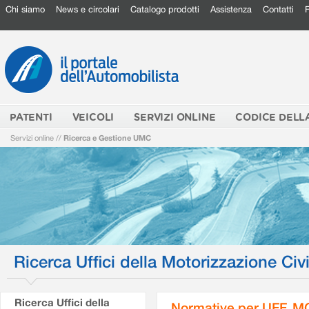
Chi siamo
News e circolari
Catalogo prodotti
Assistenza
Contatti
PATENTI
VEICOLI
SERVIZI ONLINE
CODICE DELL
Servizi online
//
Ricerca e Gestione UMC
Ricerca Uffici della Motorizzazione Civi
Ricerca Uffici della
Normative per UFF. M