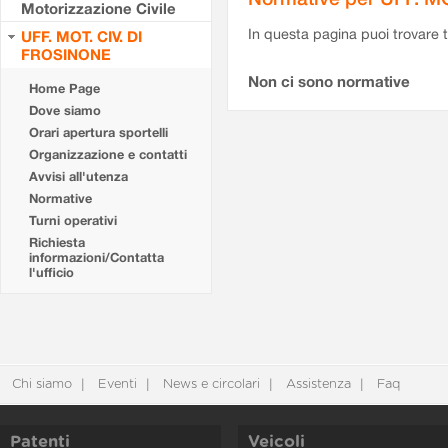
Motorizzazione Civile
In questa pagina puoi trovare t
UFF. MOT. CIV. DI
FROSINONE
Non ci sono normative
Home Page
Dove siamo
Orari apertura sportelli
Organizzazione e contatti
Avvisi all'utenza
Normative
Turni operativi
Richiesta
informazioni/Contatta
l'ufficio
Chi siamo
Eventi
News e circolari
Assistenza
Faq
Patenti
Veicoli