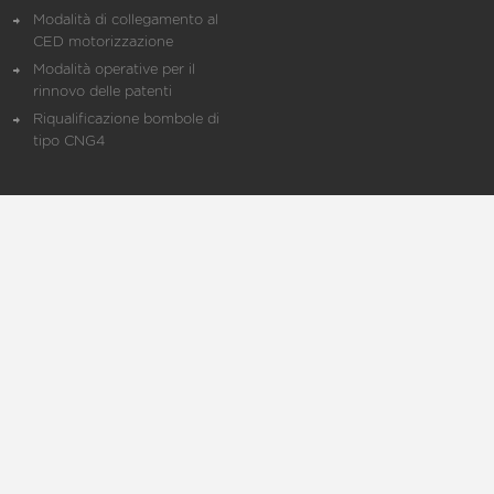
Modalità di collegamento al
CED motorizzazione
Modalità operative per il
rinnovo delle patenti
Riqualificazione bombole di
tipo CNG4