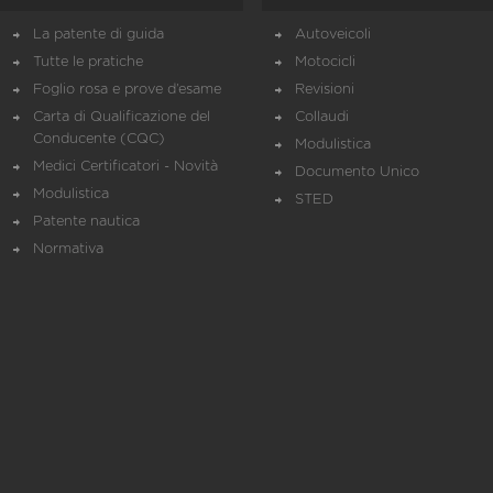
La patente di guida
Autoveicoli
Tutte le pratiche
Motocicli
Foglio rosa e prove d’esame
Revisioni
Carta di Qualificazione del
Collaudi
Conducente (CQC)
Modulistica
Medici Certificatori - Novità
Documento Unico
Modulistica
STED
Patente nautica
Normativa