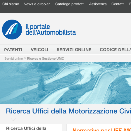
Chi siamo
News e circolari
Catalogo prodotti
Assistenza
Contatti
PATENTI
VEICOLI
SERVIZI ONLINE
CODICE DELL
Servizi online
//
Ricerca e Gestione UMC
Ricerca Uffici della Motorizzazione Civi
Ricerca Uffici della
Normative per UFF. M