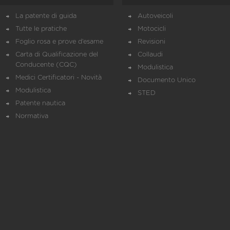
La patente di guida
Autoveicoli
Tutte le pratiche
Motocicli
Foglio rosa e prove d’esame
Revisioni
Carta di Qualificazione del
Collaudi
Conducente (CQC)
Modulistica
Medici Certificatori - Novità
Documento Unico
Modulistica
STED
Patente nautica
Normativa