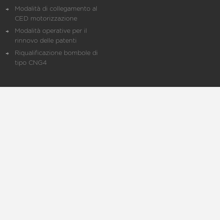
Modalità di collegamento al
CED motorizzazione
Modalità operative per il
rinnovo delle patenti
Riqualificazione bombole di
tipo CNG4