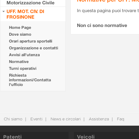
Motorizzazione Civile
In questa pagina puoi trovare t
UFF. MOT. CIV. DI
FROSINONE
Non ci sono normative
Home Page
Dove siamo
Orari apertura sportelli
Organizzazione e contatti
Avvisi all'utenza
Normative
Turni operativi
Richiesta
informazioni/Contatta
l'ufficio
Chi siamo
Eventi
News e circolari
Assistenza
Faq
Patenti
Veicoli