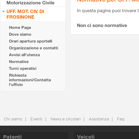
Motorizzazione Civile
In questa pagina puoi trovare t
UFF. MOT. CIV. DI
FROSINONE
Non ci sono normative
Home Page
Dove siamo
Orari apertura sportelli
Organizzazione e contatti
Avvisi all'utenza
Normative
Turni operativi
Richiesta
informazioni/Contatta
l'ufficio
Chi siamo
Eventi
News e circolari
Assistenza
Faq
Patenti
Veicoli