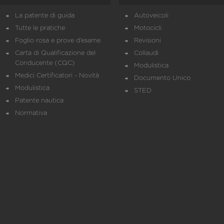
La patente di guida
Autoveicoli
Tutte le pratiche
Motocicli
Foglio rosa e prove d’esame
Revisioni
Carta di Qualificazione del
Collaudi
Conducente (CQC)
Modulistica
Medici Certificatori - Novità
Documento Unico
Modulistica
STED
Patente nautica
Normativa