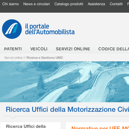
Chi siamo
News e circolari
Catalogo prodotti
Assistenza
Contatti
PATENTI
VEICOLI
SERVIZI ONLINE
CODICE DELL
Servizi online
//
Ricerca e Gestione UMC
Ricerca Uffici della Motorizzazione Civi
Ricerca Uffici della
Normative per UFF. M