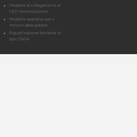
Modalità di collegamento al
CED motorizzazione
Modalità operative per il
rinnovo delle patenti
Riqualificazione bombole di
tipo CNG4