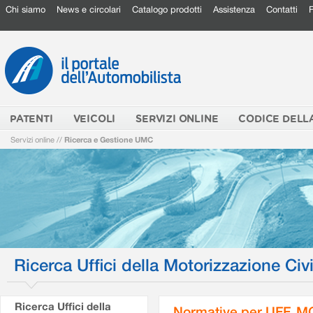
Chi siamo
News e circolari
Catalogo prodotti
Assistenza
Contatti
PATENTI
VEICOLI
SERVIZI ONLINE
CODICE DELL
Servizi online
//
Ricerca e Gestione UMC
Ricerca Uffici della Motorizzazione Civi
Ricerca Uffici della
Normative per UFF. M