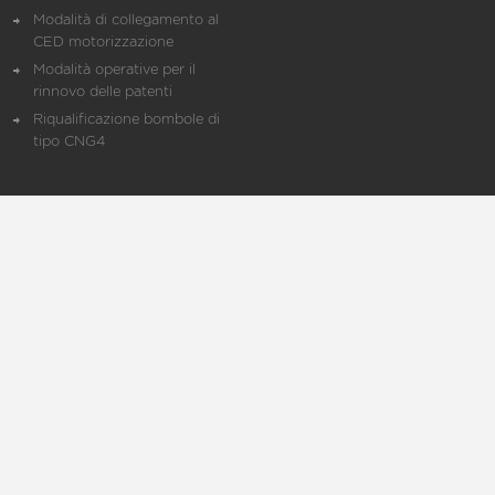
Modalità di collegamento al
CED motorizzazione
Modalità operative per il
rinnovo delle patenti
Riqualificazione bombole di
tipo CNG4