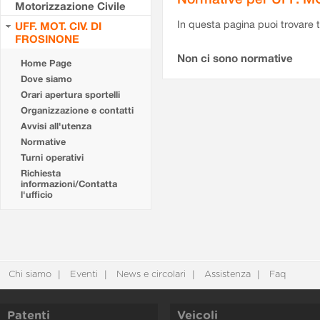
Motorizzazione Civile
In questa pagina puoi trovare t
UFF. MOT. CIV. DI
FROSINONE
Non ci sono normative
Home Page
Dove siamo
Orari apertura sportelli
Organizzazione e contatti
Avvisi all'utenza
Normative
Turni operativi
Richiesta
informazioni/Contatta
l'ufficio
Chi siamo
Eventi
News e circolari
Assistenza
Faq
Patenti
Veicoli