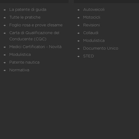
La patente di guida
Autoveicoli
Tutte le pratiche
Motocicli
Foglio rosa e prove d’esame
Revisioni
Carta di Qualificazione del
Collaudi
Conducente (CQC)
Modulistica
Medici Certificatori - Novità
Documento Unico
Modulistica
STED
Patente nautica
Normativa