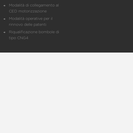
Modalità di collegamento al
CED motorizzazione
Modalità operative per il
rinnovo delle patenti
Riqualificazione bombole di
tipo CNG4