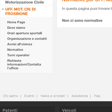
Motorizzazione Civile
In questa pagina puoi trovare t
UFF. MOT. CIV. DI
FROSINONE
Non ci sono normative
Home Page
Dove siamo
Orari apertura sportelli
Organizzazione e contatti
Avvisi all'utenza
Normative
Turni operativi
Richiesta
informazioni/Contatta
l'ufficio
Chi siamo
Eventi
News e circolari
Assistenza
Faq
Patenti
Veicoli