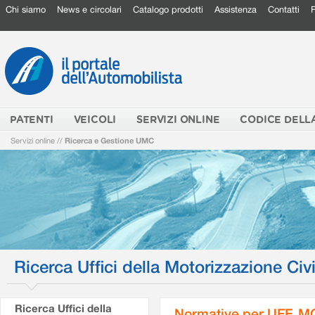
Chi siamo
News e circolari
Catalogo prodotti
Assistenza
Contatti
PATENTI
VEICOLI
SERVIZI ONLINE
CODICE DELL
Servizi online
//
Ricerca e Gestione UMC
Ricerca Uffici della Motorizzazione Civi
Ricerca Uffici della
Normative per UFF. M