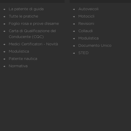
La patente di guida
Autoveicoli
Tutte le pratiche
Motocicli
Foglio rosa e prove d’esame
Revisioni
Carta di Qualificazione del
Collaudi
Conducente (CQC)
Modulistica
Medici Certificatori - Novità
Documento Unico
Modulistica
STED
Patente nautica
Normativa