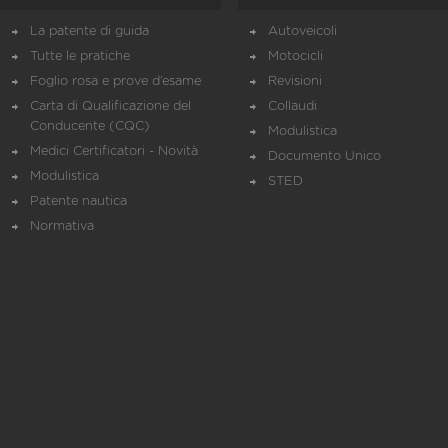
La patente di guida
Autoveicoli
Tutte le pratiche
Motocicli
Foglio rosa e prove d’esame
Revisioni
Carta di Qualificazione del
Collaudi
Conducente (CQC)
Modulistica
Medici Certificatori - Novità
Documento Unico
Modulistica
STED
Patente nautica
Normativa