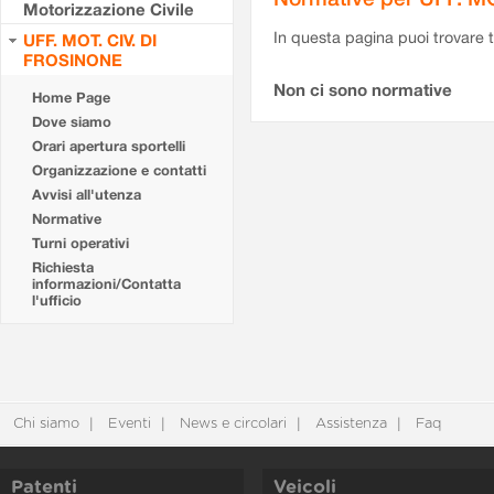
Motorizzazione Civile
In questa pagina puoi trovare t
UFF. MOT. CIV. DI
FROSINONE
Non ci sono normative
Home Page
Dove siamo
Orari apertura sportelli
Organizzazione e contatti
Avvisi all'utenza
Normative
Turni operativi
Richiesta
informazioni/Contatta
l'ufficio
Chi siamo
Eventi
News e circolari
Assistenza
Faq
Patenti
Veicoli