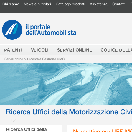
Chi siamo
News e circolari
Catalogo prodotti
Assistenza
Contatti
PATENTI
VEICOLI
SERVIZI ONLINE
CODICE DELL
Servizi online
//
Ricerca e Gestione UMC
Ricerca Uffici della Motorizzazione Civi
Ricerca Uffici della
Normative per UFF. M