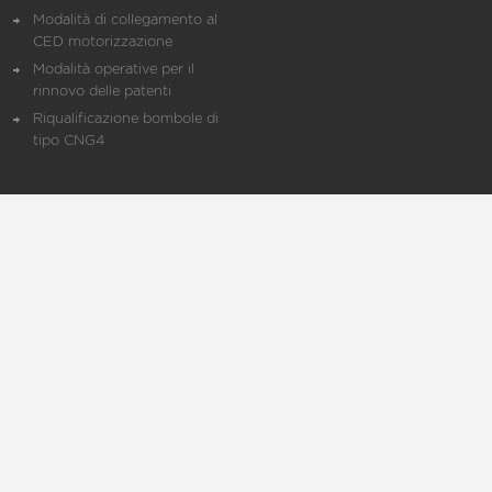
Modalità di collegamento al
CED motorizzazione
Modalità operative per il
rinnovo delle patenti
Riqualificazione bombole di
tipo CNG4