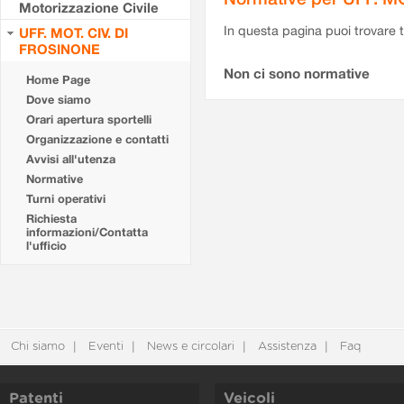
Motorizzazione Civile
In questa pagina puoi trovare t
UFF. MOT. CIV. DI
FROSINONE
Non ci sono normative
Home Page
Dove siamo
Orari apertura sportelli
Organizzazione e contatti
Avvisi all'utenza
Normative
Turni operativi
Richiesta
informazioni/Contatta
l'ufficio
Chi siamo
Eventi
News e circolari
Assistenza
Faq
Patenti
Veicoli