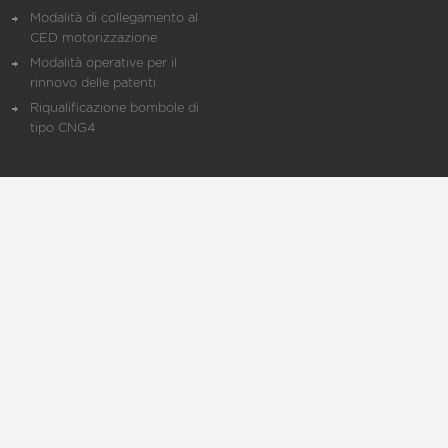
Modalità di collegamento al
CED motorizzazione
Modalità operative per il
rinnovo delle patenti
Riqualificazione bombole di
tipo CNG4