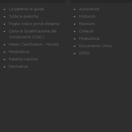
La patente di guida
Autoveicoli
Tutte le pratiche
Motocicli
Foglio rosa e prove d’esame
Revisioni
Carta di Qualificazione del
Collaudi
Conducente (CQC)
Modulistica
Medici Certificatori - Novità
Documento Unico
Modulistica
STED
Patente nautica
Normativa