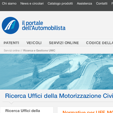
Chi siamo
News e circolari
Catalogo prodotti
Assistenza
Contatti
PATENTI
VEICOLI
SERVIZI ONLINE
CODICE DELL
Servizi online
//
Ricerca e Gestione UMC
Ricerca Uffici della Motorizzazione Civi
Ricerca Uffici della
Normative per UFF. M