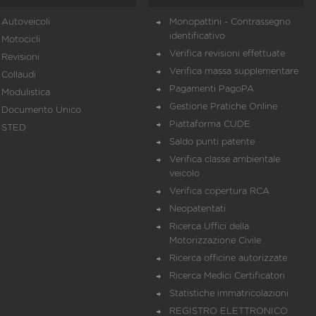
Autoveicoli
Monopattini - Contrassegno
identificativo
Motocicli
Verifica revisioni effettuate
Revisioni
Verifica massa supplementare
Collaudi
Pagamenti PagoPA
Modulistica
Gestione Pratiche Online
Documento Unico
Piattaforma CUDE
STED
Saldo punti patente
Verifica classe ambientale
veicolo
Verifica copertura RCA
Neopatentati
Ricerca Uffici della
Motorizzazione Civile
Ricerca officine autorizzate
Ricerca Medici Certificatori
Statistiche immatricolazioni
REGISTRO ELETTRONICO