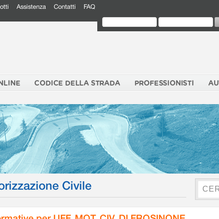
otti
Assistenza
Contatti
FAQ
NLINE
CODICE DELLA STRADA
PROFESSIONISTI
AU
orizzazione Civile
rmative per UFF. MOT. CIV. DI FROSINONE