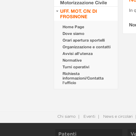
Motorizzazione Civile
In 
UFF. MOT. CIV. DI
FROSINONE
No
Home Page
Dove siamo
Orari apertura sportelli
Organizzazione e contatti
Avvisi all'utenza
Normative
Turni operativi
Richiesta
informazioni/Contatta
l'ufficio
Chi siamo
Eventi
News e circolari
Patenti
Ve