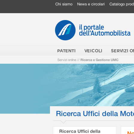
Chi siamo
News e circolari
Catalogo prod
PATENTI
VEICOLI
SERVIZI O
Servizi online
//
Ricerca e Gestione UMC
Ricerca Uffici della Mot
Ricerca Uffici della
No